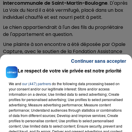
intercommunale de Saint-Martin-Boulogne
. D'après
La Voix du Nord il a été vermifugé, placé dans un box
individuel chauffé et est nourri petit à petit.
Le chien appartiendrait à l'un des fils du propriétaire
de l'appartement en question.
Une plainte à son encontre a été déposée par Opale
Capture, avec le soutien de la Fondation Assistance
aux Animaux.
Continuer sans accepter
Accusé de mauvais traitements infligés à Mowgli,
il
Le respect de votre vie privée est notre priorité
risque une amende de
750€
et la remise de son
animal à une association de protection.
We and
our (447) partners
do the following data processing based on
your consent and/or our legitimate interest: Store and/or access
Téléchargez gratuitement l'application Contact FM
information on a device; Use limited data to select advertising; Create
sur
et
profiles for personalised advertising; Use profiles to select personalised
advertising; Measure advertising performance; Measure content
performance; Understand audiences through statistics or combinations
of data from different sources; Develop and improve services; Create
profiles to personalise content; Use profiles to select personalised
content; Use limited data to select content; Ensure security, prevent and
detect fraud, and fix errors; Deliver and present advertising and content;