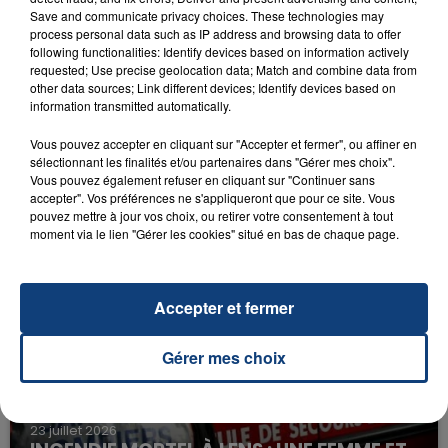
RADIO CONTACT
Save and communicate privacy choices. These technologies may
process personal data such as IP address and browsing data to offer
Four To The Floor
OFENBACH & STARSAILOR
following functionalities: Identify devices based on information actively
requested; Use precise geolocation data; Match and combine data from
other data sources; Link different devices; Identify devices based on
information transmitted automatically.
Vous pouvez accepter en cliquant sur "Accepter et fermer", ou affiner en
sélectionnant les finalités et/ou partenaires dans "Gérer mes choix".
Vous pouvez également refuser en cliquant sur "Continuer sans
accepter". Vos préférences ne s'appliqueront que pour ce site. Vous
pouvez mettre à jour vos choix, ou retirer votre consentement à tout
FIL D'ACTU
moment via le lien "Gérer les cookies" situé en bas de chaque page.
Accepter et fermer
Gérer mes choix
23 juillet 2026