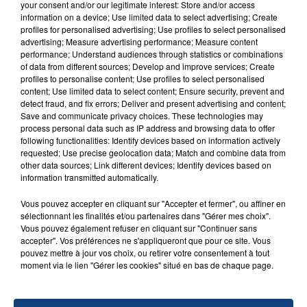
SON BÉBÉ ENTRE LA VIE ET LA...
your consent and/or our legitimate interest: Store and/or access
information on a device; Use limited data to select advertising; Create
Un homme s'est immolé par le feu après avoir
profiles for personalised advertising; Use profiles to select personalised
aspergé sa compagne et leur bébé de trois mois
advertising; Measure advertising performance; Measure content
d'un liquide inflammable.
performance; Understand audiences through statistics or combinations
of data from different sources; Develop and improve services; Create
profiles to personalise content; Use profiles to select personalised
content; Use limited data to select content; Ensure security, prevent and
detect fraud, and fix errors; Deliver and present advertising and content;
Save and communicate privacy choices. These technologies may
process personal data such as IP address and browsing data to offer
following functionalities: Identify devices based on information actively
20 juillet 2026
requested; Use precise geolocation data; Match and combine data from
UNE ADOLESCENTE DEVANT SE FAIRE
other data sources; Link different devices; Identify devices based on
OPÉRER DE LA CHEVILLE RESSORT DE LA...
information transmitted automatically.
La famille a porté plainte contre la clinique qui a
Vous pouvez accepter en cliquant sur "Accepter et fermer", ou affiner en
reconnu sa responsabilité et présenté ses
sélectionnant les finalités et/ou partenaires dans "Gérer mes choix".
excuses.
Vous pouvez également refuser en cliquant sur "Continuer sans
TITRES DIFFUSÉS
accepter". Vos préférences ne s'appliqueront que pour ce site. Vous
pouvez mettre à jour vos choix, ou retirer votre consentement à tout
moment via le lien "Gérer les cookies" situé en bas de chaque page.
23h24
23h24
23h21
23h21