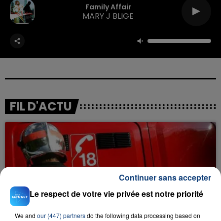
Family Affair
MARY J BLIGE
FIL D'ACTU
Continuer sans accepter
Le respect de votre vie privée est notre priorité
23 juillet 2026
INCENDIE MORTEL À LENS : UNE FEMME ET
We and
our (447) partners
do the following data processing based on