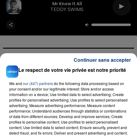
Mr Know It All
TEDDY SWIMS
Continuer sans accepter
FIL D'ACTU
Le respect de votre vie privée est notre priorité
We and
our (447) partners
do the following data processing based on
your consent and/or our legitimate interest: Store and/or access
information on a device; Use limited data to select advertising; Create
profiles for personalised advertising; Use profiles to select personalised
advertising; Measure advertising performance; Measure content
performance; Understand audiences through statistics or combinations
of data from different sources; Develop and improve services; Create
profiles to personalise content; Use profiles to select personalised
23 juillet 2026
content; Use limited data to select content; Ensure security, prevent and
INCENDIE MORTEL À LENS : UNE FEMME ET
detect fraud, and fix errors; Deliver and present advertising and content;