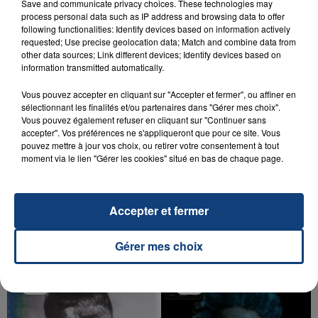
SON BÉBÉ ENTRE LA VIE ET LA...
Save and communicate privacy choices. These technologies may
process personal data such as IP address and browsing data to offer
Un homme s'est immolé par le feu après avoir
following functionalities: Identify devices based on information actively
aspergé sa compagne et leur bébé de trois mois
requested; Use precise geolocation data; Match and combine data from
d'un liquide inflammable.
other data sources; Link different devices; Identify devices based on
information transmitted automatically.
Vous pouvez accepter en cliquant sur "Accepter et fermer", ou affiner en
sélectionnant les finalités et/ou partenaires dans "Gérer mes choix".
Vous pouvez également refuser en cliquant sur "Continuer sans
accepter". Vos préférences ne s'appliqueront que pour ce site. Vous
pouvez mettre à jour vos choix, ou retirer votre consentement à tout
20 juillet 2026
moment via le lien "Gérer les cookies" situé en bas de chaque page.
UNE ADOLESCENTE DEVANT SE FAIRE
OPÉRER DE LA CHEVILLE RESSORT DE LA...
La famille a porté plainte contre la clinique qui a
Accepter et fermer
reconnu sa responsabilité et présenté ses
excuses.
TITRES DIFFUSÉS
Gérer mes choix
18h19
18h19
18h16
18h16