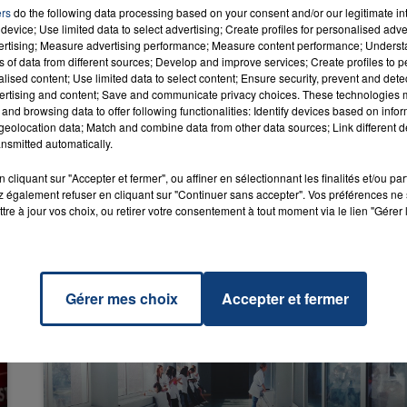
ers
do the following data processing based on your consent and/or our legitimate int
device; Use limited data to select advertising; Create profiles for personalised adver
vertising; Measure advertising performance; Measure content performance; Unders
ns of data from different sources; Develop and improve services; Create profiles to 
own
RADIO CONTACT
alised content; Use limited data to select content; Ensure security, prevent and detect
NNA
ertising and content; Save and communicate privacy choices. These technologies
and browsing data to offer following functionalities: Identify devices based on infor
eolocation data; Match and combine data from other data sources; Link different de
nsmitted automatically.
cliquant sur "Accepter et fermer", ou affiner en sélectionnant les finalités et/ou pa
 également refuser en cliquant sur "Continuer sans accepter". Vos préférences ne 
tre à jour vos choix, ou retirer votre consentement à tout moment via le lien "Gérer 
Gérer mes choix
Accepter et fermer