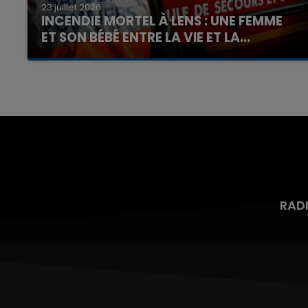
23 juillet 2026
INCENDIE MORTEL À LENS : UNE FEMME
ET SON BÉBÉ ENTRE LA VIE ET LA...
Un homme s'est immolé par le feu après avoir
aspergé sa compagne et leur bébé de trois
mois d'un liquide inflammable.
RAD