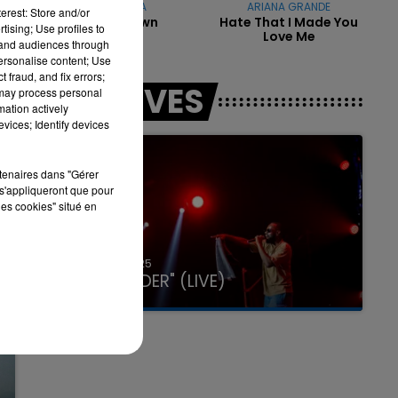
RIHANNA
ARIANA GRANDE
erest: Store and/or
Man Down
Hate That I Made You
tising; Use profiles to
Love Me
tand audiences through
personalise content; Use
 fraud, and fix errors;
LES LIVES
 may process personal
mation actively
vices; Identify devices
rtenaires dans "Gérer
s'appliqueront que pour
les cookies" situé en
31 janvier 2025
GIMS "SPIDER" (LIVE)