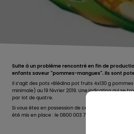
Suite à un problème rencontré en fin de production
enfants saveur "pommes-mangues". Ils sont pote
Il s’agit des pots «Blédina pot fruits 4x130 g pomm
minimale) au 19 février 2019. Une indication qui se tr
par lot de quatre.
Si vous êtes en possession de ce produit ou pour c
été mis en place : le 0800 003 798.