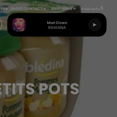
Live :
RADIO CONTACT
Webradios
Podcasts
Man Down
RIHANNA
ETITS POTS
S