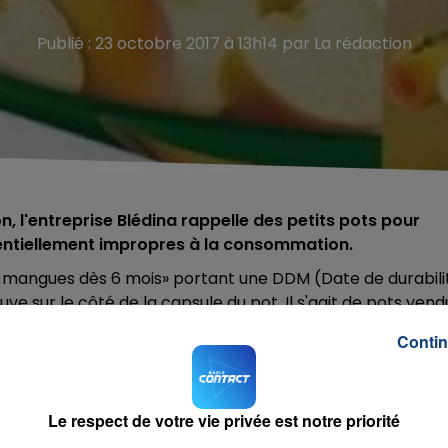
Publié : 23 octobre 2017 à 13h14 par La rédaction
, l'entreprise Blédina rappelle des petits pots pour
ntiellement impropres à la consommation.
es mangues dès 6 mois» portant une DDM (Date de durabili
ouve sur le côté de la capsule du pot. Il s'agit de pots vend
Contin
onnaître les modalités de remboursement, un numéro vert
Le respect de votre vie privée est notre priorité