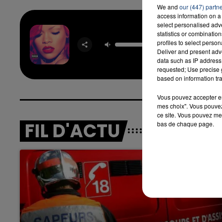
We and
our (447) partn
access information on a 
select personalised ad
statistics or combinatio
Man D
profiles to select person
RIHA
Deliver and present adv
data such as IP address 
requested; Use precise g
based on information tra
Vous pouvez accepter en 
mes choix". Vous pouvez
ce site. Vous pouvez met
FIL D'ACTU
bas de chaque page.