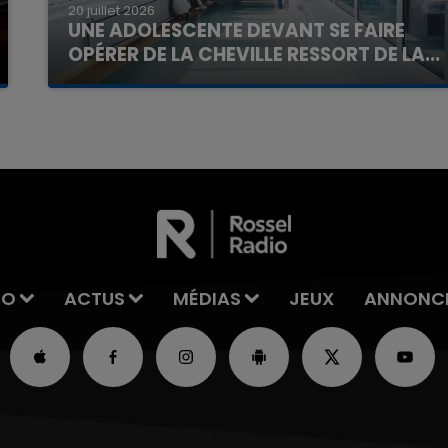
20 juillet 2026
UNE ADOLESCENTE DEVANT SE FAIRE
OPÉRER DE LA CHEVILLE RESSORT DE LA...
La famille a porté plainte contre la clinique qui a
reconnu sa responsabilité et présenté ses
excuses.
IO
ACTUS
MÉDIAS
JEUX
ANNONC