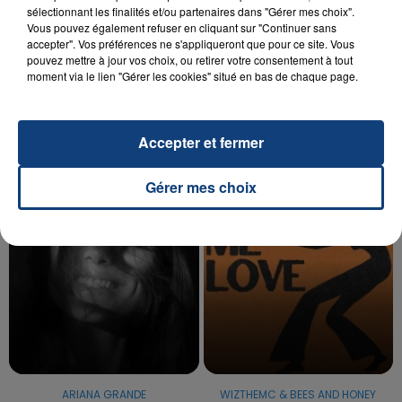
sélectionnant les finalités et/ou partenaires dans "Gérer mes choix".
Vous pouvez également refuser en cliquant sur "Continuer sans
20 juillet 2026
accepter". Vos préférences ne s'appliqueront que pour ce site. Vous
UNE ADOLESCENTE DEVANT SE FAIRE
pouvez mettre à jour vos choix, ou retirer votre consentement à tout
OPÉRER DE LA CHEVILLE RESSORT DE LA...
moment via le lien "Gérer les cookies" situé en bas de chaque page.
La famille a porté plainte contre la clinique qui a
reconnu sa responsabilité et présenté ses
excuses.
Accepter et fermer
TITRES DIFFUSÉS
Gérer mes choix
5h28
5h28
5h26
5h26
ARIANA GRANDE
WIZTHEMC & BEES AND HONEY