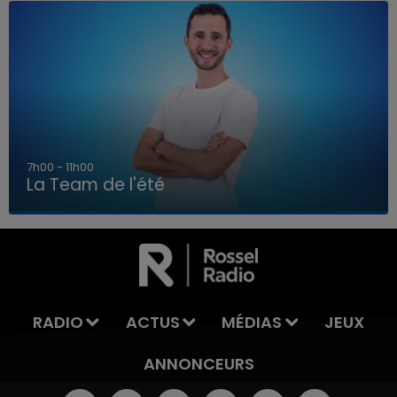
7h00 - 11h00
La Team de l'été
7h00 - 11h00
LA TEAM DE L'ÉTÉ
RADIO
ACTUS
MÉDIAS
JEUX
ANNONCEURS