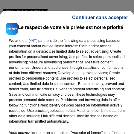
FIL D'ACTU
Continuer sans accepter
Le respect de votre vie privée est notre priorité
We and
our (447) partners
do the following data processing based on
your consent and/or our legitimate interest: Store and/or access
information on a device; Use limited data to select advertising; Create
profiles for personalised advertising; Use profiles to select personalised
advertising; Measure advertising performance; Measure content
performance; Understand audiences through statistics or combinations
23 juillet 2026
of data from different sources; Develop and improve services; Create
INCENDIE MORTEL À LENS : UNE FEMME ET
profiles to personalise content; Use profiles to select personalised
SON BÉBÉ ENTRE LA VIE ET LA...
content; Use limited data to select content; Ensure security, prevent and
detect fraud, and fix errors; Deliver and present advertising and content;
Un homme s'est immolé par le feu après avoir
Save and communicate privacy choices. These technologies may
aspergé sa compagne et leur bébé de trois mois
process personal data such as IP address and browsing data to offer
following functionalities: Identify devices based on information actively
d'un liquide inflammable.
requested; Use precise geolocation data; Match and combine data from
other data sources; Link different devices; Identify devices based on
information transmitted automatically.
Vous pouvez accepter en cliquant sur "Accepter et fermer", ou affiner en