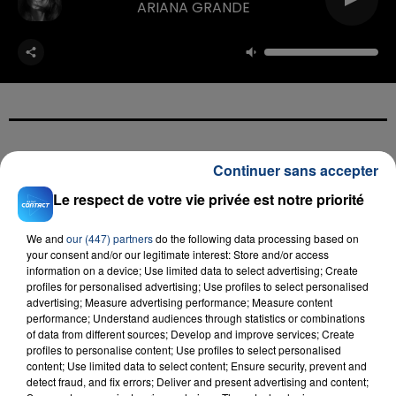
ARIANA GRANDE
FIL D'ACTU
Continuer sans accepter
Le respect de votre vie privée est notre priorité
We and
our (447) partners
do the following data processing based on
your consent and/or our legitimate interest: Store and/or access
information on a device; Use limited data to select advertising; Create
profiles for personalised advertising; Use profiles to select personalised
advertising; Measure advertising performance; Measure content
performance; Understand audiences through statistics or combinations
of data from different sources; Develop and improve services; Create
23 juillet 2026
profiles to personalise content; Use profiles to select personalised
INCENDIE MORTEL À LENS : UNE FEMME ET
content; Use limited data to select content; Ensure security, prevent and
SON BÉBÉ ENTRE LA VIE ET LA...
detect fraud, and fix errors; Deliver and present advertising and content;