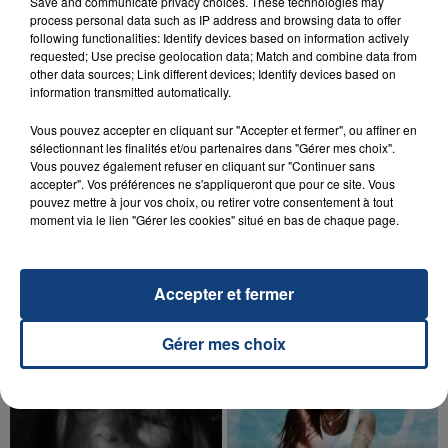
Save and communicate privacy choices. These technologies may
Un homme s'est immolé par le feu après avoir
process personal data such as IP address and browsing data to offer
aspergé sa compagne et leur bébé de trois mois
following functionalities: Identify devices based on information actively
d'un liquide inflammable.
requested; Use precise geolocation data; Match and combine data from
other data sources; Link different devices; Identify devices based on
information transmitted automatically.
Vous pouvez accepter en cliquant sur "Accepter et fermer", ou affiner en
sélectionnant les finalités et/ou partenaires dans "Gérer mes choix".
Vous pouvez également refuser en cliquant sur "Continuer sans
accepter". Vos préférences ne s'appliqueront que pour ce site. Vous
20 juillet 2026
pouvez mettre à jour vos choix, ou retirer votre consentement à tout
UNE ADOLESCENTE DEVANT SE FAIRE
moment via le lien "Gérer les cookies" situé en bas de chaque page.
OPÉRER DE LA CHEVILLE RESSORT DE LA...
La famille a porté plainte contre la clinique qui a
reconnu sa responsabilité et présenté ses
Accepter et fermer
excuses.
TITRES DIFFUSÉS
Gérer mes choix
17h22
17h22
17h19
17h19