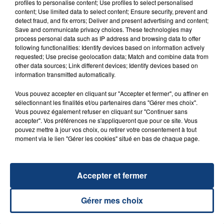
profiles to personalise content; Use profiles to select personalised
content; Use limited data to select content; Ensure security, prevent and
detect fraud, and fix errors; Deliver and present advertising and content;
Save and communicate privacy choices. These technologies may
process personal data such as IP address and browsing data to offer
following functionalities: Identify devices based on information actively
requested; Use precise geolocation data; Match and combine data from
other data sources; Link different devices; Identify devices based on
information transmitted automatically.
Vous pouvez accepter en cliquant sur "Accepter et fermer", ou affiner en
23 juillet 2026
sélectionnant les finalités et/ou partenaires dans "Gérer mes choix".
INCENDIE MORTEL À LENS : UNE FEMME ET
Vous pouvez également refuser en cliquant sur "Continuer sans
SON BÉBÉ ENTRE LA VIE ET LA...
accepter". Vos préférences ne s'appliqueront que pour ce site. Vous
Un homme s'est immolé par le feu après avoir
pouvez mettre à jour vos choix, ou retirer votre consentement à tout
moment via le lien "Gérer les cookies" situé en bas de chaque page.
aspergé sa compagne et leur bébé de trois mois
d'un liquide inflammable.
Accepter et fermer
Gérer mes choix
20 juillet 2026