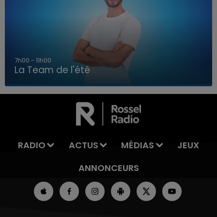
7h00 - 11h00
La Team de l'été
7h00 - 11h00
LA TEAM DE L'ÉTÉ
RADIO
ACTUS
MÉDIAS
JEUX
ANNONCEURS