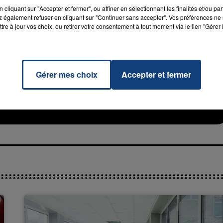
on face à l'emprise sectaire (ex-ADFI devenu CAFFES), la jeune femme, qui d
cliquant sur "Accepter et fermer", ou affiner en sélectionnant les finalités et/ou pa
 également refuser en cliquant sur "Continuer sans accepter". Vos préférences ne 
pte de son
"lavage de cerveau"
, selon son avocat, mais reste "
très fragile
".
tre à jour vos choix, ou retirer votre consentement à tout moment via le lien "Gérer 
Gérer mes choix
Accepter et fermer
han Me
RADIO CONTACT
OSNER
7h00 - 11h00
La Team de l'été