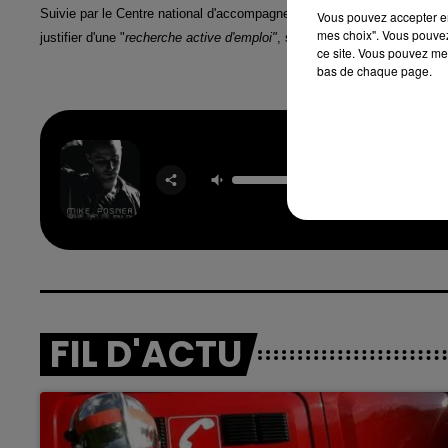
Suivie par le Centre national d'accompagnement familial et de formati
Vous pouvez accepter en 
mes choix". Vous pouvez
justifier d'une "
recherche active d'emploi"
, se rendrait aujourd'hui com
ce site. Vous pouvez met
bas de chaque page.
Cooler T
MIKE P
FIL D'ACTU