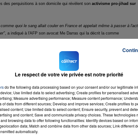
s des perquisitions à son domicile qui révèlent son
activisme pro-jihad sur
comme quoi le sang allait couler en France et appelait même à passer à l'ac
er"
, a indiqué à l'AFP son avocat Me Darras qui la décrit la comme
loi
, qui aurait "é
té l'élément déclencheur de sa fuite en avant vers l'islam
Contin
Le respect de votre vie privée est notre priorité
it "authentique" (terme utilisé par les salafistes jihadistes) en 2014 et est
t pas bien. Et c'est pour cela qu'elle fait une
tentative de suicide"
en octobre
ers
do the following data processing based on your consent and/or our legitimate int
device; Use limited data to select advertising; Create profiles for personalised adver
vertising; Measure advertising performance; Measure content performance; Unders
ns of data from different sources; Develop and improve services; Create profiles to 
 +l'humanitaire+ en Syrie, d'aller exploser une synagogue à Marseille ou de
alised content; Use limited data to select content; Ensure security, prevent and detect
t le maire de Béthune"
, selon son avocat,
elle se rend au commissariat dé
ertising and content; Save and communicate privacy choices. These technologies
and browsing data to offer following functionalities: Identify devices based on infor
let. "
C'est toute la difficulté (...) tant qu'aucune infraction n'a été réalisée, on 
eolocation data; Match and combine data from other data sources; Link different de
nsmitted automatically.