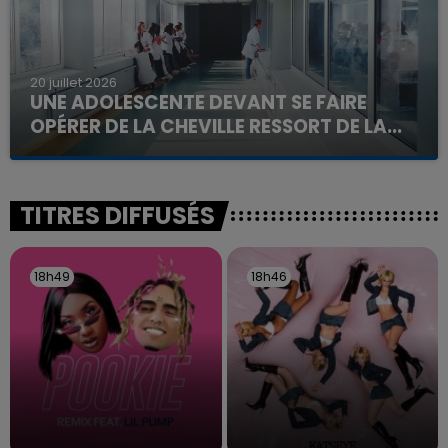
20 juillet 2026
UNE ADOLESCENTE DEVANT SE FAIRE
OPÉRER DE LA CHEVILLE RESSORT DE LA...
La famille a porté plainte contre la clinique qui a
reconnu sa responsabilité et présenté ses
excuses.
TITRES DIFFUSÉS
18h49
18h49
18h46
18h46