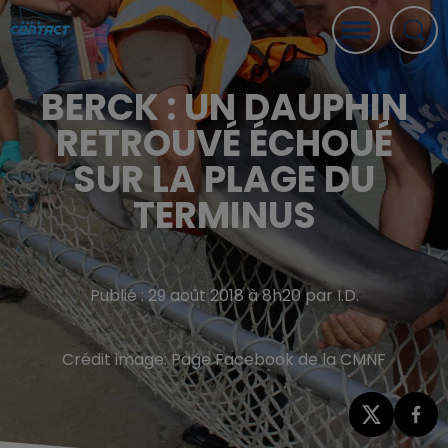
BERCK : UN DAUPHIN
RETROUVÉ ÉCHOUÉ
SUR LA PLAGE DU
TERMINUS
Publié : 29 août 2018 à 8h20 par I.D.
Crédit image:
Page Facebook de la CMNF