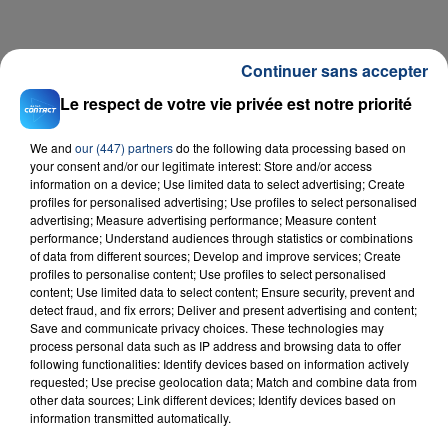
Continuer sans accepter
Le respect de votre vie privée est notre priorité
We and
our (447) partners
do the following data processing based on
your consent and/or our legitimate interest: Store and/or access
information on a device; Use limited data to select advertising; Create
profiles for personalised advertising; Use profiles to select personalised
advertising; Measure advertising performance; Measure content
performance; Understand audiences through statistics or combinations
of data from different sources; Develop and improve services; Create
profiles to personalise content; Use profiles to select personalised
content; Use limited data to select content; Ensure security, prevent and
RADIO CONTACT
detect fraud, and fix errors; Deliver and present advertising and content;
Save and communicate privacy choices. These technologies may
Pookie
process personal data such as IP address and browsing data to offer
AYA NAKAMURA
following functionalities: Identify devices based on information actively
requested; Use precise geolocation data; Match and combine data from
other data sources; Link different devices; Identify devices based on
information transmitted automatically.