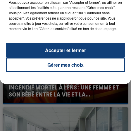
Vous pouvez accepter en cliquant sur "Accepter et fermer", ou affiner en
sélectionnant les finalités et/ou partenaires dans "Gérer mes choix".
Vous pouvez également refuser en cliquant sur "Continuer sans
accepter". Vos préférences ne s'appliqueront que pour ce site. Vous
FIL D'ACTU
pouvez mettre à jour vos choix, ou retirer votre consentement à tout
moment via le lien "Gérer les cookies" situé en bas de chaque page.
Accepter et fermer
Gérer mes choix
23 juillet 2026
INCENDIE MORTEL À LENS : UNE FEMME ET
SON BÉBÉ ENTRE LA VIE ET LA...
Un homme s'est immolé par le feu après avoir
aspergé sa compagne et leur bébé de trois mois
d'un liquide inflammable.