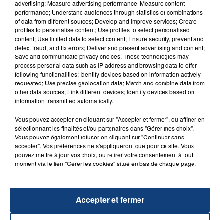
advertising; Measure advertising performance; Measure content
performance; Understand audiences through statistics or combinations
of data from different sources; Develop and improve services; Create
profiles to personalise content; Use profiles to select personalised
content; Use limited data to select content; Ensure security, prevent and
detect fraud, and fix errors; Deliver and present advertising and content;
20 juillet 2026
Save and communicate privacy choices. These technologies may
UNE ADOLESCENTE DEVANT SE FAIRE
process personal data such as IP address and browsing data to offer
OPÉRER DE LA CHEVILLE RESSORT DE LA...
following functionalities: Identify devices based on information actively
requested; Use precise geolocation data; Match and combine data from
La famille a porté plainte contre la clinique qui a
other data sources; Link different devices; Identify devices based on
reconnu sa responsabilité et présenté ses
information transmitted automatically.
excuses.
TITRES DIFFUSÉS
Vous pouvez accepter en cliquant sur "Accepter et fermer", ou affiner en
sélectionnant les finalités et/ou partenaires dans "Gérer mes choix".
Vous pouvez également refuser en cliquant sur "Continuer sans
accepter". Vos préférences ne s'appliqueront que pour ce site. Vous
7h21
7h21
7h17
7h17
pouvez mettre à jour vos choix, ou retirer votre consentement à tout
moment via le lien "Gérer les cookies" situé en bas de chaque page.
Accepter et fermer