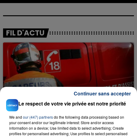
FIL D'ACTU
23 juillet 2026
Continuer sans accepter
INCENDIE MORTEL À LENS : UNE FEMME ET
Le respect de votre vie privée est notre priorité
SON BÉBÉ ENTRE LA VIE ET LA...
Un homme s'est immolé par le feu après avoir
We and
our (447) partners
do the following data processing based on
aspergé sa compagne et leur bébé de trois mois
your consent and/or our legitimate interest: Store and/or access
d'un liquide inflammable.
information on a device; Use limited data to select advertising; Create
profiles for personalised advertising; Use profiles to select personalised