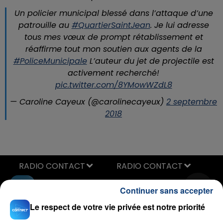
Un policier municipal blessé dans l’attaque d’une
patrouille au
#QuartierSaintJean
. Je lui adresse
tous mes vœux de prompt rétablissement et
réaffirme tout mon soutien aux agents de la
#PoliceMunicipale
L’auteur du jet de projectile est
activement recherché!
pic.twitter.com/8YMowWZdL8
— Caroline Cayeux (@carolinecayeux)
2 septembre
2018
RADIO CONTACT
Jour Meilleur
Continuer sans accepter
ORELSAN
Le respect de votre vie privée est notre priorité