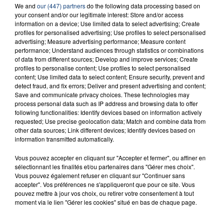
We and
our (447) partners
do the following data processing based on
your consent and/or our legitimate interest: Store and/or access
information on a device; Use limited data to select advertising; Create
profiles for personalised advertising; Use profiles to select personalised
advertising; Measure advertising performance; Measure content
performance; Understand audiences through statistics or combinations
FIL D'ACTU
of data from different sources; Develop and improve services; Create
profiles to personalise content; Use profiles to select personalised
content; Use limited data to select content; Ensure security, prevent and
detect fraud, and fix errors; Deliver and present advertising and content;
Save and communicate privacy choices. These technologies may
process personal data such as IP address and browsing data to offer
following functionalities: Identify devices based on information actively
requested; Use precise geolocation data; Match and combine data from
other data sources; Link different devices; Identify devices based on
information transmitted automatically.
23 juillet 2026
Vous pouvez accepter en cliquant sur "Accepter et fermer", ou affiner en
INCENDIE MORTEL À LENS : UNE FEMME ET
sélectionnant les finalités et/ou partenaires dans "Gérer mes choix".
SON BÉBÉ ENTRE LA VIE ET LA...
Vous pouvez également refuser en cliquant sur "Continuer sans
accepter". Vos préférences ne s'appliqueront que pour ce site. Vous
Un homme s'est immolé par le feu après avoir
pouvez mettre à jour vos choix, ou retirer votre consentement à tout
aspergé sa compagne et leur bébé de trois mois
moment via le lien "Gérer les cookies" situé en bas de chaque page.
d'un liquide inflammable.