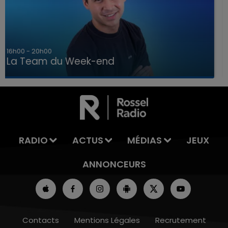
7h00 - 12h00
La Team du Week-end
7h00 - 12h00
TEAM DU WEEK-END
LA T
RADIO
ACTUS
MÉDIAS
JEUX
ANNONCEURS
Contacts
Mentions Légales
Recrutement