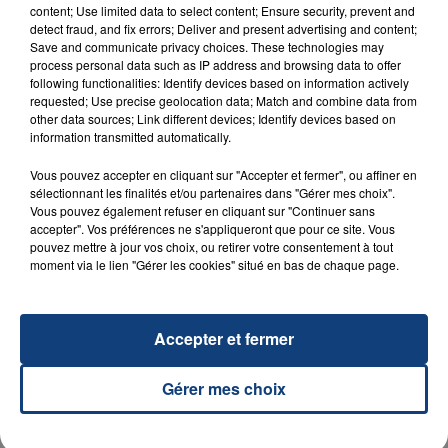
content; Use limited data to select content; Ensure security, prevent and
detect fraud, and fix errors; Deliver and present advertising and content;
Save and communicate privacy choices. These technologies may
process personal data such as IP address and browsing data to offer
following functionalities: Identify devices based on information actively
requested; Use precise geolocation data; Match and combine data from
other data sources; Link different devices; Identify devices based on
information transmitted automatically.
23 juillet 2026
Vous pouvez accepter en cliquant sur "Accepter et fermer", ou affiner en
INCENDIE MORTEL À LENS : UNE FEMME ET
sélectionnant les finalités et/ou partenaires dans "Gérer mes choix".
SON BÉBÉ ENTRE LA VIE ET LA...
Vous pouvez également refuser en cliquant sur "Continuer sans
accepter". Vos préférences ne s'appliqueront que pour ce site. Vous
Un homme s'est immolé par le feu après avoir
pouvez mettre à jour vos choix, ou retirer votre consentement à tout
aspergé sa compagne et leur bébé de trois mois
moment via le lien "Gérer les cookies" situé en bas de chaque page.
d'un liquide inflammable.
Accepter et fermer
Gérer mes choix
20 juillet 2026
UNE ADOLESCENTE DEVANT SE FAIRE