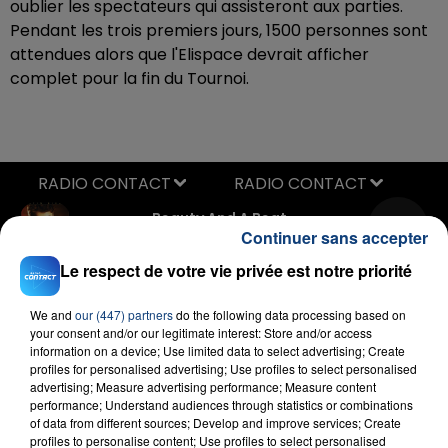
oublier les spectateurs qui assisteront aux parties.
Pendant les trois premiers jours, 1500 personnes sont
attendues alors que l'Elispace devrait afficher
complet pour la fin du Tournoi.
RADIO CONTACT
Beauty And A Beat
JUSTIN BIEBER & NICKI MINAJ
Continuer sans accepter
Le respect de votre vie privée est notre priorité
We and
our (447) partners
do the following data processing based on
your consent and/or our legitimate interest: Store and/or access
information on a device; Use limited data to select advertising; Create
profiles for personalised advertising; Use profiles to select personalised
advertising; Measure advertising performance; Measure content
performance; Understand audiences through statistics or combinations
FIL D'ACTU
of data from different sources; Develop and improve services; Create
profiles to personalise content; Use profiles to select personalised