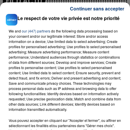
FIL D'ACTU
Continuer sans accepter
Le respect de votre vie privée est notre priorité
We and
our (447) partners
do the following data processing based on
your consent and/or our legitimate interest: Store and/or access
information on a device; Use limited data to select advertising; Create
profiles for personalised advertising; Use profiles to select personalised
advertising; Measure advertising performance; Measure content
performance; Understand audiences through statistics or combinations
23 juillet 2026
INCENDIE MORTEL À LENS : UNE FEMME ET
of data from different sources; Develop and improve services; Create
profiles to personalise content; Use profiles to select personalised
SON BÉBÉ ENTRE LA VIE ET LA...
content; Use limited data to select content; Ensure security, prevent and
Un homme s'est immolé par le feu après avoir
detect fraud, and fix errors; Deliver and present advertising and content;
Save and communicate privacy choices. These technologies may
aspergé sa compagne et leur bébé de trois mois
process personal data such as IP address and browsing data to offer
d'un liquide inflammable.
following functionalities: Identify devices based on information actively
requested; Use precise geolocation data; Match and combine data from
other data sources; Link different devices; Identify devices based on
information transmitted automatically.
Vous pouvez accepter en cliquant sur "Accepter et fermer", ou affiner en
sélectionnant les finalités et/ou partenaires dans "Gérer mes choix".