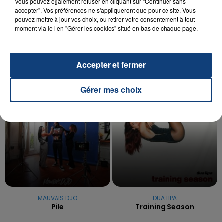
20 juillet 2026
Vous pouvez également refuser en cliquant sur "Continuer sans
UNE ADOLESCENTE DEVANT SE FAIRE
accepter". Vos préférences ne s'appliqueront que pour ce site. Vous
pouvez mettre à jour vos choix, ou retirer votre consentement à tout
OPÉRER DE LA CHEVILLE RESSORT DE LA...
moment via le lien "Gérer les cookies" situé en bas de chaque page.
La famille a porté plainte contre la clinique qui a
reconnu sa responsabilité et présenté ses
excuses.
TITRES DIFFUSÉS
Accepter et fermer
Gérer mes choix
17h27
17h27
17h23
17h23
MAUVAIS DJO
DUA LIPA
Pile
Training Season