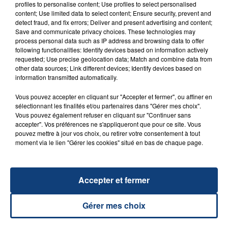
FIL D'ACTU
profiles to personalise content; Use profiles to select personalised
content; Use limited data to select content; Ensure security, prevent and
detect fraud, and fix errors; Deliver and present advertising and content;
Save and communicate privacy choices. These technologies may
process personal data such as IP address and browsing data to offer
following functionalities: Identify devices based on information actively
requested; Use precise geolocation data; Match and combine data from
other data sources; Link different devices; Identify devices based on
information transmitted automatically.
Vous pouvez accepter en cliquant sur "Accepter et fermer", ou affiner en
23 juillet 2026
sélectionnant les finalités et/ou partenaires dans "Gérer mes choix".
INCENDIE MORTEL À LENS : UNE FEMME ET
Vous pouvez également refuser en cliquant sur "Continuer sans
SON BÉBÉ ENTRE LA VIE ET LA...
accepter". Vos préférences ne s'appliqueront que pour ce site. Vous
pouvez mettre à jour vos choix, ou retirer votre consentement à tout
Un homme s'est immolé par le feu après avoir
moment via le lien "Gérer les cookies" situé en bas de chaque page.
aspergé sa compagne et leur bébé de trois mois
d'un liquide inflammable.
Accepter et fermer
Gérer mes choix
20 juillet 2026