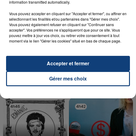
information transmitted automatically.
d'un liquide inflammable.
Vous pouvez accepter en cliquant sur "Accepter et fermer", ou affiner en
sélectionnant les finalités et/ou partenaires dans "Gérer mes choix".
Vous pouvez également refuser en cliquant sur "Continuer sans
accepter". Vos préférences ne s'appliqueront que pour ce site. Vous
pouvez mettre à jour vos choix, ou retirer votre consentement à tout
moment via le lien "Gérer les cookies" situé en bas de chaque page.
20 juillet 2026
UNE ADOLESCENTE DEVANT SE FAIRE
OPÉRER DE LA CHEVILLE RESSORT DE LA...
Accepter et fermer
La famille a porté plainte contre la clinique qui a
reconnu sa responsabilité et présenté ses
Gérer mes choix
excuses.
TITRES DIFFUSÉS
4h46
4h46
4h42
4h42