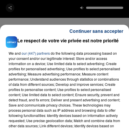
Continuer sans accepter
Le respect de votre vie privée est notre priorité
FIL D'ACTU
We and
our (447) partners
do the following data processing based on
your consent and/or our legitimate interest: Store and/or access
information on a device; Use limited data to select advertising; Create
profiles for personalised advertising; Use profiles to select personalised
advertising; Measure advertising performance; Measure content
performance; Understand audiences through statistics or combinations
of data from different sources; Develop and improve services; Create
profiles to personalise content; Use profiles to select personalised
content; Use limited data to select content; Ensure security, prevent and
detect fraud, and fix errors; Deliver and present advertising and content;
23 juillet 2026
Save and communicate privacy choices. These technologies may
INCENDIE MORTEL À LENS : UNE FEMME ET
process personal data such as IP address and browsing data to offer
SON BÉBÉ ENTRE LA VIE ET LA...
following functionalities: Identify devices based on information actively
requested; Use precise geolocation data; Match and combine data from
Un homme s'est immolé par le feu après avoir
other data sources; Link different devices; Identify devices based on
aspergé sa compagne et leur bébé de trois mois