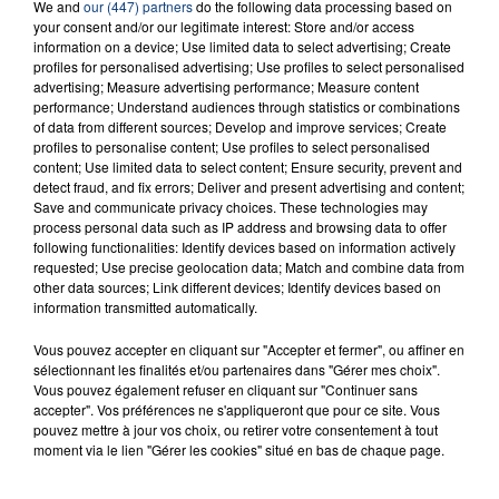
We and
our (447) partners
do the following data processing based on
INCENDIE MORTEL À LENS : UNE FEMME ET
your consent and/or our legitimate interest: Store and/or access
SON BÉBÉ ENTRE LA VIE ET LA...
information on a device; Use limited data to select advertising; Create
profiles for personalised advertising; Use profiles to select personalised
Un homme s'est immolé par le feu après avoir
advertising; Measure advertising performance; Measure content
aspergé sa compagne et leur bébé de trois mois
performance; Understand audiences through statistics or combinations
d'un liquide inflammable.
of data from different sources; Develop and improve services; Create
profiles to personalise content; Use profiles to select personalised
content; Use limited data to select content; Ensure security, prevent and
detect fraud, and fix errors; Deliver and present advertising and content;
Save and communicate privacy choices. These technologies may
process personal data such as IP address and browsing data to offer
following functionalities: Identify devices based on information actively
requested; Use precise geolocation data; Match and combine data from
20 juillet 2026
other data sources; Link different devices; Identify devices based on
UNE ADOLESCENTE DEVANT SE FAIRE
information transmitted automatically.
OPÉRER DE LA CHEVILLE RESSORT DE LA...
La famille a porté plainte contre la clinique qui a
Vous pouvez accepter en cliquant sur "Accepter et fermer", ou affiner en
sélectionnant les finalités et/ou partenaires dans "Gérer mes choix".
reconnu sa responsabilité et présenté ses
Vous pouvez également refuser en cliquant sur "Continuer sans
excuses.
accepter". Vos préférences ne s'appliqueront que pour ce site. Vous
TITRES DIFFUSÉS
pouvez mettre à jour vos choix, ou retirer votre consentement à tout
moment via le lien "Gérer les cookies" situé en bas de chaque page.
16h08
16h08
16h04
16h04