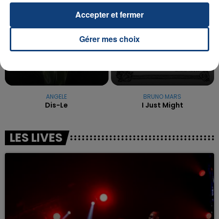
Accepter et fermer
Gérer mes choix
ANGELE
BRUNO MARS
Dis-Le
I Just Might
LES LIVES