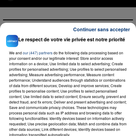
Continuer sans accepter
FIL D'ACTU
Le respect de votre vie privée est notre priorité
We and
our (447) partners
do the following data processing based on
your consent and/or our legitimate interest: Store and/or access
information on a device; Use limited data to select advertising; Create
profiles for personalised advertising; Use profiles to select personalised
advertising; Measure advertising performance; Measure content
performance; Understand audiences through statistics or combinations
of data from different sources; Develop and improve services; Create
profiles to personalise content; Use profiles to select personalised
23 juillet 2026
content; Use limited data to select content; Ensure security, prevent and
INCENDIE MORTEL À LENS : UNE FEMME ET
detect fraud, and fix errors; Deliver and present advertising and content;
Save and communicate privacy choices. These technologies may
SON BÉBÉ ENTRE LA VIE ET LA...
process personal data such as IP address and browsing data to offer
Un homme s'est immolé par le feu après avoir
following functionalities: Identify devices based on information actively
aspergé sa compagne et leur bébé de trois mois
requested; Use precise geolocation data; Match and combine data from
other data sources; Link different devices; Identify devices based on
d'un liquide inflammable.
information transmitted automatically.