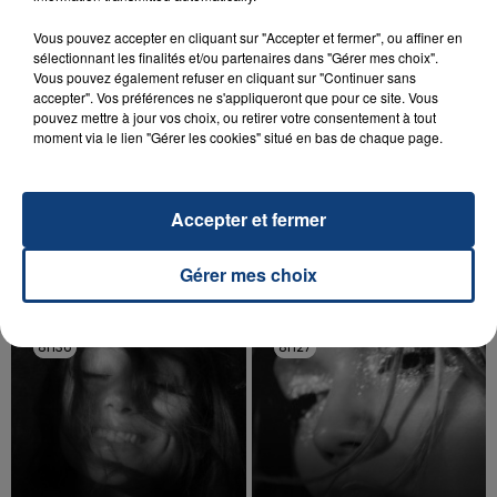
Vous pouvez accepter en cliquant sur "Accepter et fermer", ou affiner en
sélectionnant les finalités et/ou partenaires dans "Gérer mes choix".
Vous pouvez également refuser en cliquant sur "Continuer sans
accepter". Vos préférences ne s'appliqueront que pour ce site. Vous
pouvez mettre à jour vos choix, ou retirer votre consentement à tout
20 juillet 2026
moment via le lien "Gérer les cookies" situé en bas de chaque page.
UNE ADOLESCENTE DEVANT SE FAIRE
OPÉRER DE LA CHEVILLE RESSORT DE LA...
La famille a porté plainte contre la clinique qui a
Accepter et fermer
reconnu sa responsabilité et présenté ses
excuses.
TITRES DIFFUSÉS
Gérer mes choix
8h36
8h36
8h27
8h27