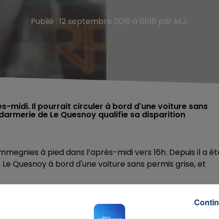
Publié : 12 septembre 2018 à 6h16 par M.J.
s-midi. Il pourrait circuler à bord d'une voiture sans
darmerie de Le Quesnoy qualifie sa disparition
egnies à pied dans l’après-midi vers 16h. Depuis il a ét
de Le Quesnoy à bord d'une voiture sans permis grise, et
rités estiment que sa disparition est inquiétante.
Contin