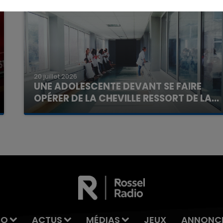
7h00 - 11h00
La Team de l'été
20 juillet 2026
UNE ADOLESCENTE DEVANT SE FAIRE
OPÉRER DE LA CHEVILLE RESSORT DE LA...
La famille a porté plainte contre la clinique qui a
reconnu sa responsabilité et présenté ses
excuses.
IO
ACTUS
MÉDIAS
JEUX
ANNONC