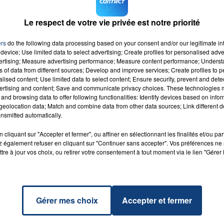
te grise, il porte des lunettes et des baskets et
Le respect de votre vie privée est notre priorité
erie de Le Quesnoy :
03.27.49.10.18 ou composez le 17
ers
do the following data processing based on your consent and/or our legitimate int
device; Use limited data to select advertising; Create profiles for personalised adver
vertising; Measure advertising performance; Measure content performance; Unders
ns of data from different sources; Develop and improve services; Create profiles to 
alised content; Use limited data to select content; Ensure security, prevent and detect
ertising and content; Save and communicate privacy choices. These technologies
and browsing data to offer following functionalities: Identify devices based on infor
eolocation data; Match and combine data from other data sources; Link different de
 Body
RADIO CONTACT
nsmitted automatically.
SKY
cliquant sur "Accepter et fermer", ou affiner en sélectionnant les finalités et/ou pa
 également refuser en cliquant sur "Continuer sans accepter". Vos préférences ne 
tre à jour vos choix, ou retirer votre consentement à tout moment via le lien "Gérer 
Gérer mes choix
Accepter et fermer