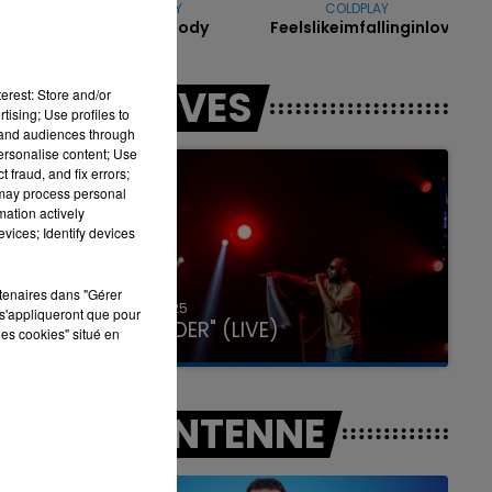
NINA SKY
COLDPLAY
Move Ya Body
Feelslikeimfallinginlove
7h00 - 11h00
LES LIVES
LA TEAM DE L'ÉTÉ
erest: Store and/or
tising; Use profiles to
tand audiences through
personalise content; Use
 fraud, and fix errors;
 may process personal
mation actively
vices; Identify devices
rtenaires dans "Gérer
31 janvier 2025
s'appliqueront que pour
GIMS "SPIDER" (LIVE)
les cookies" situé en
A L'ANTENNE