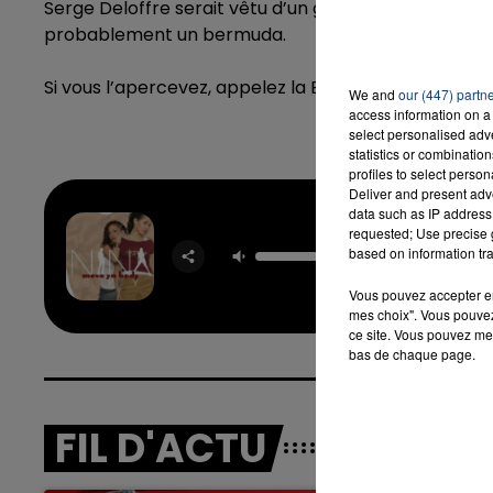
Serge Deloffre serait vêtu d’un gilet et d’une casquet
probablement un bermuda.
Si vous l’apercevez, appelez la Brigade de Gendarm
We and
our (447) partn
access information on a 
select personalised ad
statistics or combinatio
profiles to select person
Deliver and present adv
data such as IP address 
requested; Use precise g
Move Ya
based on information tra
NINA 
Vous pouvez accepter en 
mes choix". Vous pouvez
ce site. Vous pouvez met
bas de chaque page.
FIL D'ACTU