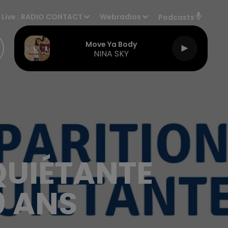
Live :
RADIO CONTACT
Webradios
Podcasts
Move Ya Body
NINA SKY
QUIÉTANTE
0 ANS