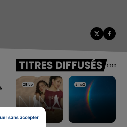
TITRES DIFFUSÉS
21h55
21h55
21h52
21h52
é
uer sans accepter