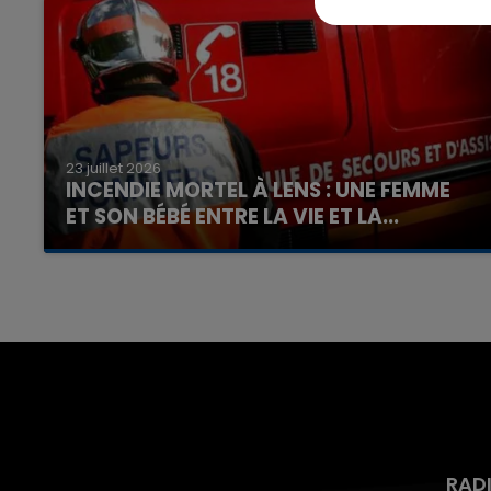
23 juillet 2026
INCENDIE MORTEL À LENS : UNE FEMME
ET SON BÉBÉ ENTRE LA VIE ET LA...
Un homme s'est immolé par le feu après avoir
aspergé sa compagne et leur bébé de trois
mois d'un liquide inflammable.
RAD