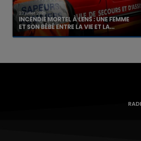
23 juillet 2026
INCENDIE MORTEL À LENS : UNE FEMME
ET SON BÉBÉ ENTRE LA VIE ET LA...
Un homme s'est immolé par le feu après avoir
aspergé sa compagne et leur bébé de trois
mois d'un liquide inflammable.
RAD