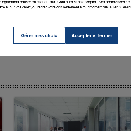
 également refuser en cliquant sur "Continuer sans accepter". Vos préférences ne 
tre à jour vos choix, ou retirer votre consentement à tout moment via le lien "Gérer 
Of
RADIO CONTACT
Gérer mes choix
Accepter et fermer
ning
7h00 - 11h00
O
La Team de l'été