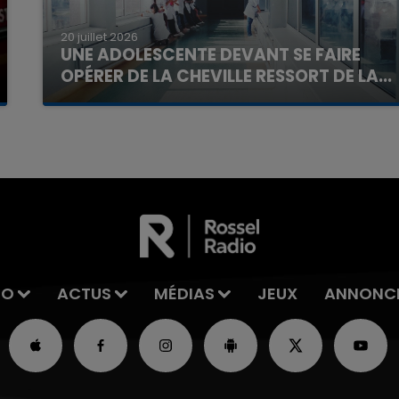
20 juillet 2026
UNE ADOLESCENTE DEVANT SE FAIRE
OPÉRER DE LA CHEVILLE RESSORT DE LA...
La famille a porté plainte contre la clinique qui a
reconnu sa responsabilité et présenté ses
excuses.
IO
ACTUS
MÉDIAS
JEUX
ANNONC