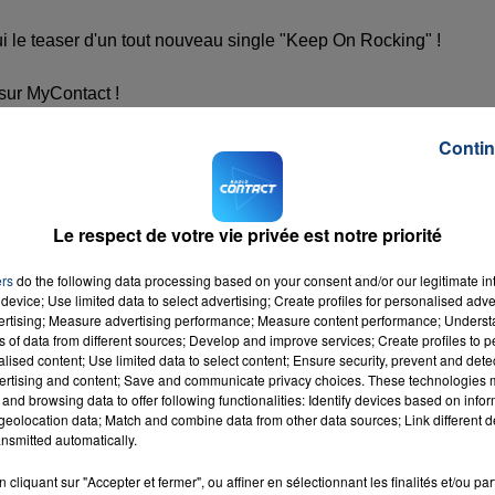
i le teaser d'un tout nouveau single "Keep On Rocking" !
sur MyContact !
Contin
Le respect de votre vie privée est notre priorité
ers
do the following data processing based on your consent and/or our legitimate int
device; Use limited data to select advertising; Create profiles for personalised adver
vertising; Measure advertising performance; Measure content performance; Unders
ns of data from different sources; Develop and improve services; Create profiles to 
alised content; Use limited data to select content; Ensure security, prevent and detect
ertising and content; Save and communicate privacy choices. These technologies
and browsing data to offer following functionalities: Identify devices based on infor
vait consacré il y a peu de temps au DJ Belge Basto, ave une
eolocation data; Match and combine data from other data sources; Link different de
nsmitted automatically.
cliquant sur "Accepter et fermer", ou affiner en sélectionnant les finalités et/ou pa