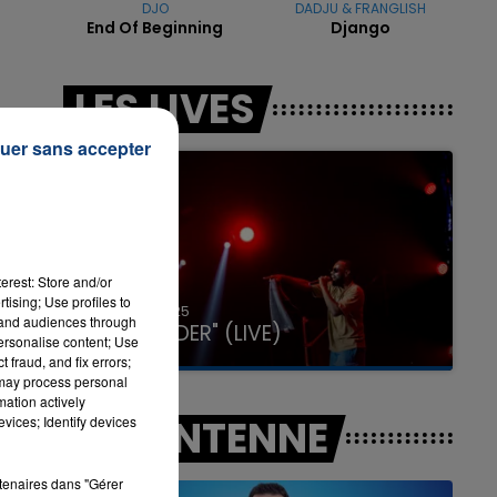
DJO
DADJU & FRANGLISH
End Of Beginning
Django
7h00 - 11h00
LES LIVES
LA TEAM DE L'ÉTÉ
uer sans accepter
erest: Store and/or
tising; Use profiles to
31 janvier 2025
tand audiences through
GIMS "SPIDER" (LIVE)
personalise content; Use
 fraud, and fix errors;
 may process personal
mation actively
A L'ANTENNE
vices; Identify devices
rtenaires dans "Gérer