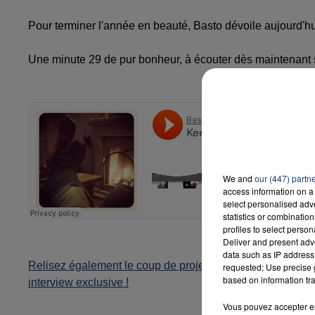
Pour terminer l'année en beauté, Basto dévoile aujourd'hu
Une minute 29 de pur bonheur, à écouter dès maintenant 
We and
our (447) partn
access information on a 
select personalised ad
statistics or combinatio
profiles to select person
Deliver and present adv
data such as IP address 
Relisez également le coup de projecteur que MyContact a
requested; Use precise g
based on information tra
interview exclusive !
Vous pouvez accepter en 