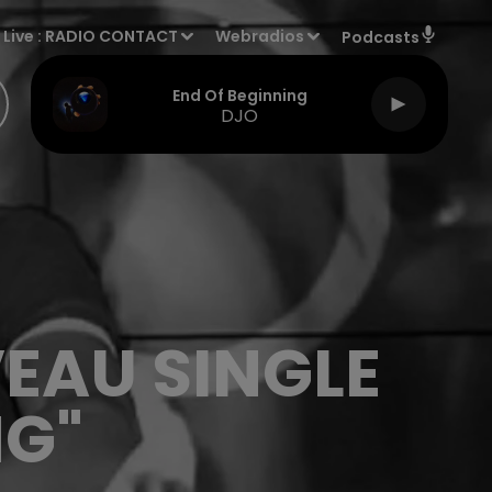
Live :
RADIO CONTACT
Webradios
Podcasts
End Of Beginning
DJO
EAU SINGLE
NG"