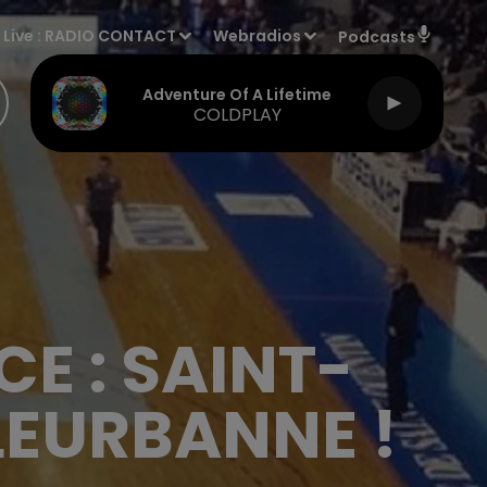
Live :
RADIO CONTACT
Webradios
Podcasts
Adventure Of A Lifetime
COLDPLAY
E : SAINT-
LEURBANNE !