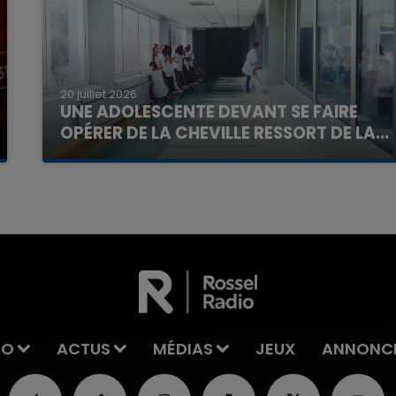
20 juillet 2026
UNE ADOLESCENTE DEVANT SE FAIRE
OPÉRER DE LA CHEVILLE RESSORT DE LA...
La famille a porté plainte contre la clinique qui a
reconnu sa responsabilité et présenté ses
excuses.
IO
ACTUS
MÉDIAS
JEUX
ANNONC