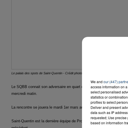
Le palais des spots de Saint-Quentin - Crédit photo TD
We and
our (447) partn
access information on a 
Le SQBB connait son adversaire en quart de finale de Coupe de France :
select personalised ad
mercredi matin.
statistics or combinatio
profiles to select person
Deliver and present adv
La rencontre se jouera le mardi 1er mars au Palais des Sports Pierre R
data such as IP address 
requested; Use precise g
Saint-Quentin est la dernière équipe de Pro B encore qualifiée dans l
based on information tra
précédent.