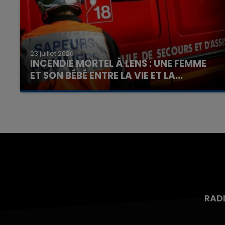
23 juillet 2026
INCENDIE MORTEL À LENS : UNE FEMME
ET SON BÉBÉ ENTRE LA VIE ET LA...
Un homme s'est immolé par le feu après avoir
aspergé sa compagne et leur bébé de trois
mois d'un liquide inflammable.
RAD