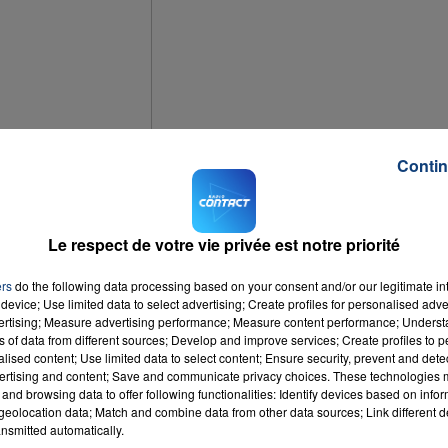
Contin
Le respect de votre vie privée est notre priorité
ers
do the following data processing based on your consent and/or our legitimate int
device; Use limited data to select advertising; Create profiles for personalised adver
 ce sera Villeurbanne, l'actuel 4ème de la Pro A. Le tirage au sort a eu lieu
vertising; Measure advertising performance; Measure content performance; Unders
ns of data from different sources; Develop and improve services; Create profiles to 
alised content; Use limited data to select content; Ensure security, prevent and detect
ertising and content; Save and communicate privacy choices. These technologies
atte.
and browsing data to offer following functionalities: Identify devices based on infor
eolocation data; Match and combine data from other data sources; Link different de
a compétition, après avoir notamment éliminée Nancy, club de Pro A, au tour
nsmitted automatically.