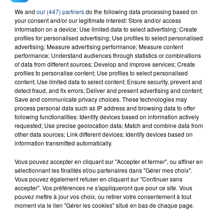
We and
our (447) partners
do the following data processing based on
your consent and/or our legitimate interest: Store and/or access
information on a device; Use limited data to select advertising; Create
profiles for personalised advertising; Use profiles to select personalised
advertising; Measure advertising performance; Measure content
performance; Understand audiences through statistics or combinations
of data from different sources; Develop and improve services; Create
profiles to personalise content; Use profiles to select personalised
FIL D'ACTU
content; Use limited data to select content; Ensure security, prevent and
detect fraud, and fix errors; Deliver and present advertising and content;
Save and communicate privacy choices. These technologies may
process personal data such as IP address and browsing data to offer
following functionalities: Identify devices based on information actively
requested; Use precise geolocation data; Match and combine data from
other data sources; Link different devices; Identify devices based on
information transmitted automatically.
Vous pouvez accepter en cliquant sur "Accepter et fermer", ou affiner en
sélectionnant les finalités et/ou partenaires dans "Gérer mes choix".
23 juillet 2026
Vous pouvez également refuser en cliquant sur "Continuer sans
INCENDIE MORTEL À LENS : UNE FEMME ET
accepter". Vos préférences ne s'appliqueront que pour ce site. Vous
SON BÉBÉ ENTRE LA VIE ET LA...
pouvez mettre à jour vos choix, ou retirer votre consentement à tout
moment via le lien "Gérer les cookies" situé en bas de chaque page.
Un homme s'est immolé par le feu après avoir