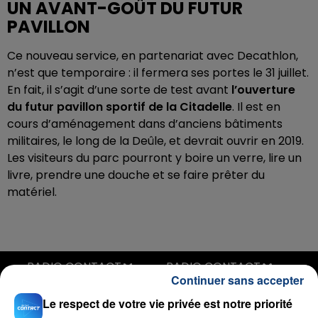
UN AVANT-GOÛT DU FUTUR
PAVILLON
Ce nouveau service, en partenariat avec Decathlon,
n’est que temporaire : il fermera ses portes le 31 juillet.
En fait, il s’agit d’une sorte de test avant
l’ouverture
du futur pavillon sportif de la Citadelle
. Il est en
cours d’aménagement dans d’anciens bâtiments
militaires, le long de la Deûle, et devrait ouvrir en 2019.
Les visiteurs du parc pourront y boire un verre, lire un
livre, prendre une douche et se faire prêter du
matériel.
RADIO CONTACT
Continuer sans accepter
Wiggle (feat Snoop Dogg)
Le respect de votre vie privée est notre priorité
JASON DERULO