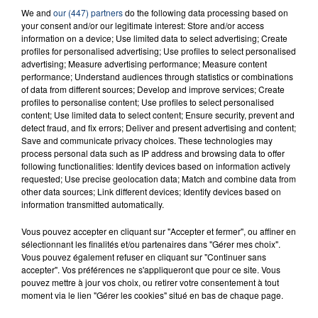
We and
our (447) partners
do the following data processing based on
23 juillet 2026
INCENDIE MORTEL À LENS : UNE FEMME ET
your consent and/or our legitimate interest: Store and/or access
information on a device; Use limited data to select advertising; Create
SON BÉBÉ ENTRE LA VIE ET LA...
profiles for personalised advertising; Use profiles to select personalised
Un homme s'est immolé par le feu après avoir
advertising; Measure advertising performance; Measure content
performance; Understand audiences through statistics or combinations
aspergé sa compagne et leur bébé de trois mois
of data from different sources; Develop and improve services; Create
d'un liquide inflammable.
profiles to personalise content; Use profiles to select personalised
content; Use limited data to select content; Ensure security, prevent and
detect fraud, and fix errors; Deliver and present advertising and content;
Save and communicate privacy choices. These technologies may
process personal data such as IP address and browsing data to offer
following functionalities: Identify devices based on information actively
requested; Use precise geolocation data; Match and combine data from
20 juillet 2026
other data sources; Link different devices; Identify devices based on
UNE ADOLESCENTE DEVANT SE FAIRE
information transmitted automatically.
OPÉRER DE LA CHEVILLE RESSORT DE LA...
Vous pouvez accepter en cliquant sur "Accepter et fermer", ou affiner en
La famille a porté plainte contre la clinique qui a
sélectionnant les finalités et/ou partenaires dans "Gérer mes choix".
reconnu sa responsabilité et présenté ses
Vous pouvez également refuser en cliquant sur "Continuer sans
accepter". Vos préférences ne s'appliqueront que pour ce site. Vous
excuses.
TITRES DIFFUSÉS
pouvez mettre à jour vos choix, ou retirer votre consentement à tout
moment via le lien "Gérer les cookies" situé en bas de chaque page.