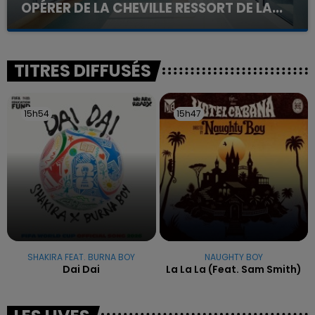
OPÉRER DE LA CHEVILLE RESSORT DE LA...
La famille a porté plainte contre la clinique qui a
reconnu sa responsabilité et présenté ses
excuses.
TITRES DIFFUSÉS
15h54
15h54
15h47
15h47
SHAKIRA FEAT. BURNA BOY
NAUGHTY BOY
Dai Dai
La La La (feat. Sam Smith)