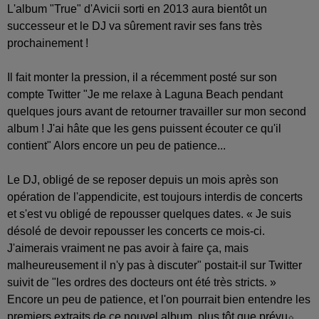
L'album "True" d'Avicii sorti en 2013 aura bientôt un
successeur et le DJ va sûrement ravir ses fans très
prochainement !
Il fait monter la pression, il a récemment posté sur son
compte Twitter "Je me relaxe à Laguna Beach pendant
quelques jours avant de retourner travailler sur mon second
album ! J'ai hâte que les gens puissent écouter ce qu'il
contient" Alors encore un peu de patience...
Le DJ, obligé de se reposer depuis un mois après son
opération de l'appendicite, est toujours interdis de concerts
et s'est vu obligé de repousser quelques dates. « Je suis
désolé de devoir repousser les concerts ce mois-ci.
J'aimerais vraiment ne pas avoir à faire ça, mais
malheureusement il n'y pas à discuter" postait-il sur Twitter
suivit de "les ordres des docteurs ont été très stricts. »
Encore un peu de patience, et l'on pourrait bien entendre les
premiers extraits de ce nouvel album, plus tôt que prévu⬦