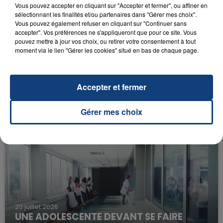
Vous pouvez accepter en cliquant sur "Accepter et fermer", ou affiner en
sélectionnant les finalités et/ou partenaires dans "Gérer mes choix".
Vous pouvez également refuser en cliquant sur "Continuer sans
accepter". Vos préférences ne s'appliqueront que pour ce site. Vous
pouvez mettre à jour vos choix, ou retirer votre consentement à tout
moment via le lien "Gérer les cookies" situé en bas de chaque page.
23 juillet 2026
Accepter et fermer
INCENDIE MORTEL À LENS : UNE FEMME ET
SON BÉBÉ ENTRE LA VIE ET LA...
Gérer mes choix
Un homme s'est immolé par le feu après avoir
aspergé sa compagne et leur bébé de trois mois
d'un liquide inflammable.
20 juillet 2026
UNE ADOLESCENTE DEVANT SE FAIRE