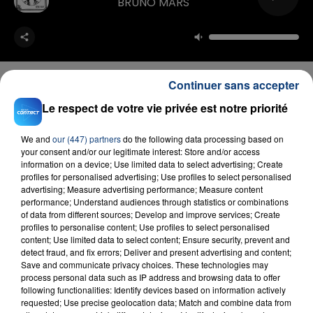
BRUNO MARS
Continuer sans accepter
Le respect de votre vie privée est notre priorité
FIL D'ACTU
We and
our (447) partners
do the following data processing based on
your consent and/or our legitimate interest: Store and/or access
information on a device; Use limited data to select advertising; Create
profiles for personalised advertising; Use profiles to select personalised
advertising; Measure advertising performance; Measure content
performance; Understand audiences through statistics or combinations
of data from different sources; Develop and improve services; Create
profiles to personalise content; Use profiles to select personalised
content; Use limited data to select content; Ensure security, prevent and
detect fraud, and fix errors; Deliver and present advertising and content;
Save and communicate privacy choices. These technologies may
23 juillet 2026
INCENDIE MORTEL À LENS : UNE FEMME ET
process personal data such as IP address and browsing data to offer
following functionalities: Identify devices based on information actively
SON BÉBÉ ENTRE LA VIE ET LA...
requested; Use precise geolocation data; Match and combine data from