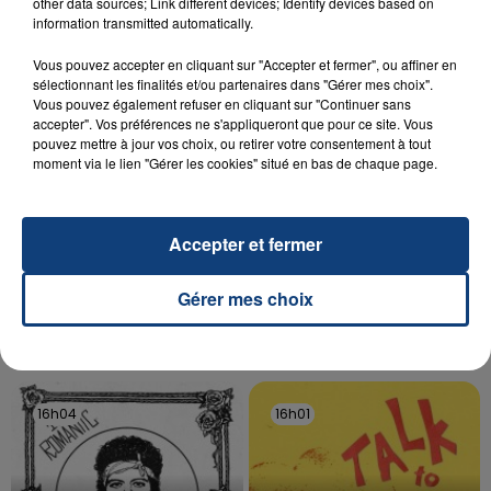
Un homme s'est immolé par le feu après avoir
other data sources; Link different devices; Identify devices based on
information transmitted automatically.
aspergé sa compagne et leur bébé de trois mois
d'un liquide inflammable.
Vous pouvez accepter en cliquant sur "Accepter et fermer", ou affiner en
sélectionnant les finalités et/ou partenaires dans "Gérer mes choix".
Vous pouvez également refuser en cliquant sur "Continuer sans
accepter". Vos préférences ne s'appliqueront que pour ce site. Vous
pouvez mettre à jour vos choix, ou retirer votre consentement à tout
moment via le lien "Gérer les cookies" situé en bas de chaque page.
20 juillet 2026
UNE ADOLESCENTE DEVANT SE FAIRE
Accepter et fermer
OPÉRER DE LA CHEVILLE RESSORT DE LA...
La famille a porté plainte contre la clinique qui a
Gérer mes choix
reconnu sa responsabilité et présenté ses
excuses.
TITRES DIFFUSÉS
16h04
16h04
16h01
16h01