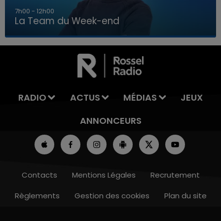
16h00 - 20h00
La Team du Week-end
16h00 - 20h00
LA TEAM DU WEEK-END
RADIO
ACTUS
MÉDIAS
JEUX
ANNONCEURS
Contacts
Mentions Légales
Recrutement
Règlements
Gestion des cookies
Plan du site