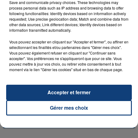
Save and communicate privacy choices. These technologies may
process personal data such as IP address and browsing data to offer
following functionalities: Identify devices based on information actively
requested; Use precise geolocation data; Match and combine data from
other data sources; Link different devices; Identify devices based on
23 juillet 2026
information transmitted automatically.
INCENDIE MORTEL À LENS : UNE FEMME ET
SON BÉBÉ ENTRE LA VIE ET LA...
Vous pouvez accepter en cliquant sur "Accepter et fermer", ou affiner en
sélectionnant les finalités et/ou partenaires dans "Gérer mes choix".
Un homme s'est immolé par le feu après avoir
Vous pouvez également refuser en cliquant sur "Continuer sans
aspergé sa compagne et leur bébé de trois mois
accepter". Vos préférences ne s'appliqueront que pour ce site. Vous
d'un liquide inflammable.
pouvez mettre à jour vos choix, ou retirer votre consentement à tout
moment via le lien "Gérer les cookies" situé en bas de chaque page.
Accepter et fermer
20 juillet 2026
Gérer mes choix
UNE ADOLESCENTE DEVANT SE FAIRE
OPÉRER DE LA CHEVILLE RESSORT DE LA...
La famille a porté plainte contre la clinique qui a
reconnu sa responsabilité et présenté ses