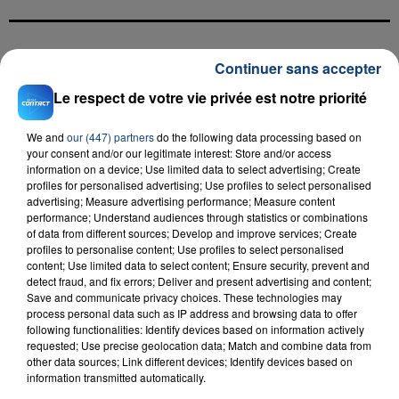
FIL D'ACTU
Continuer sans accepter
Le respect de votre vie privée est notre priorité
We and
our (447) partners
do the following data processing based on
your consent and/or our legitimate interest: Store and/or access
information on a device; Use limited data to select advertising; Create
profiles for personalised advertising; Use profiles to select personalised
advertising; Measure advertising performance; Measure content
performance; Understand audiences through statistics or combinations
of data from different sources; Develop and improve services; Create
23 juillet 2026
profiles to personalise content; Use profiles to select personalised
INCENDIE MORTEL À LENS : UNE FEMME ET
content; Use limited data to select content; Ensure security, prevent and
SON BÉBÉ ENTRE LA VIE ET LA...
detect fraud, and fix errors; Deliver and present advertising and content;
Save and communicate privacy choices. These technologies may
Un homme s'est immolé par le feu après avoir
process personal data such as IP address and browsing data to offer
aspergé sa compagne et leur bébé de trois mois
following functionalities: Identify devices based on information actively
requested; Use precise geolocation data; Match and combine data from
d'un liquide inflammable.
other data sources; Link different devices; Identify devices based on
information transmitted automatically.