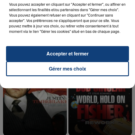
Vous pouvez accepter en cliquant sur "Accepter et fermer", ou affiner en
sélectionnant les finalités et/ou partenaires dans "Gérer mes choix".
Vous pouvez également refuser en cliquant sur "Continuer sans
accepter". Vos préférences ne s'appliqueront que pour ce site. Vous
20 juillet 2026
pouvez mettre à jour vos choix, ou retirer votre consentement à tout
UNE ADOLESCENTE DEVANT SE FAIRE
moment via le lien "Gérer les cookies" situé en bas de chaque page.
OPÉRER DE LA CHEVILLE RESSORT DE LA...
La famille a porté plainte contre la clinique qui a
reconnu sa responsabilité et présenté ses
Accepter et fermer
excuses.
TITRES DIFFUSÉS
Gérer mes choix
22h52
22h52
22h48
22h48