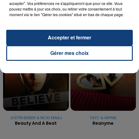
UNE ADOLESCENTE DEVANT SE FAIRE
accepter". Vos préférences ne s'appliqueront que pour ce site. Vous
OPÉRER DE LA CHEVILLE RESSORT DE LA...
pouvez mettre à jour vos choix, ou retirer votre consentement à tout
La famille a porté plainte contre la clinique qui a
moment via le lien "Gérer les cookies" situé en bas de chaque page.
reconnu sa responsabilité et présenté ses
excuses.
TITRES DIFFUSÉS
Accepter et fermer
Gérer mes choix
12h48
12h48
12h45
12h45
JUSTIN BIEBER & NICKI MINAJ
TAYC & ANYME
Beauty And A Beat
Reanyme