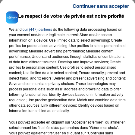
Continuer sans accepter
Le respect de votre vie privée est notre priorité
We and
our (447) partners
do the following data processing based on
your consent and/or our legitimate interest: Store and/or access
information on a device; Use limited data to select advertising; Create
profiles for personalised advertising; Use profiles to select personalised
advertising; Measure advertising performance; Measure content
23 juillet 2026
performance; Understand audiences through statistics or combinations
INCENDIE MORTEL À LENS : UNE FEMME ET
of data from different sources; Develop and improve services; Create
SON BÉBÉ ENTRE LA VIE ET LA...
profiles to personalise content; Use profiles to select personalised
content; Use limited data to select content; Ensure security, prevent and
Un homme s'est immolé par le feu après avoir
detect fraud, and fix errors; Deliver and present advertising and content;
aspergé sa compagne et leur bébé de trois mois
Save and communicate privacy choices. These technologies may
d'un liquide inflammable.
process personal data such as IP address and browsing data to offer
following functionalities: Identify devices based on information actively
requested; Use precise geolocation data; Match and combine data from
other data sources; Link different devices; Identify devices based on
information transmitted automatically.
Vous pouvez accepter en cliquant sur "Accepter et fermer", ou affiner en
sélectionnant les finalités et/ou partenaires dans "Gérer mes choix".
20 juillet 2026
Vous pouvez également refuser en cliquant sur "Continuer sans