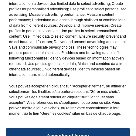
Un homme s'est immolé par le feu après avoir
information on a device; Use limited data to select advertising; Create
aspergé sa compagne et leur bébé de trois mois
profiles for personalised advertising; Use profiles to select personalised
advertising; Measure advertising performance; Measure content
d'un liquide inflammable.
performance; Understand audiences through statistics or combinations
of data from different sources; Develop and improve services; Create
profiles to personalise content; Use profiles to select personalised
content; Use limited data to select content; Ensure security, prevent and
detect fraud, and fix errors; Deliver and present advertising and content;
Save and communicate privacy choices. These technologies may
process personal data such as IP address and browsing data to offer
20 juillet 2026
following functionalities: Identify devices based on information actively
UNE ADOLESCENTE DEVANT SE FAIRE
requested; Use precise geolocation data; Match and combine data from
OPÉRER DE LA CHEVILLE RESSORT DE LA...
other data sources; Link different devices; Identify devices based on
information transmitted automatically.
La famille a porté plainte contre la clinique qui a
reconnu sa responsabilité et présenté ses
Vous pouvez accepter en cliquant sur "Accepter et fermer", ou affiner en
excuses.
sélectionnant les finalités et/ou partenaires dans "Gérer mes choix".
TITRES DIFFUSÉS
Vous pouvez également refuser en cliquant sur "Continuer sans
accepter". Vos préférences ne s'appliqueront que pour ce site. Vous
pouvez mettre à jour vos choix, ou retirer votre consentement à tout
moment via le lien "Gérer les cookies" situé en bas de chaque page.
22h06
22h06
22h02
22h02
Accepter et fermer