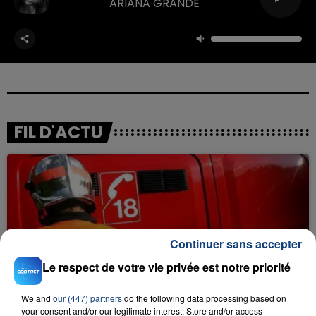
ARIANA GRANDE
FIL D'ACTU
Continuer sans accepter
Le respect de votre vie privée est notre priorité
23 juillet 2026
INCENDIE MORTEL À LENS : UNE FEMME ET
SON BÉBÉ ENTRE LA VIE ET LA...
We and
our (447) partners
do the following data processing based on
your consent and/or our legitimate interest: Store and/or access