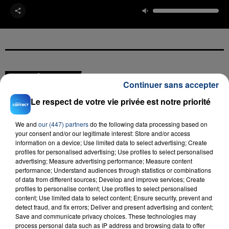
FIL D'ACTU
Continuer sans accepter
Le respect de votre vie privée est notre priorité
We and
our (447) partners
do the following data processing based on
your consent and/or our legitimate interest: Store and/or access
information on a device; Use limited data to select advertising; Create
profiles for personalised advertising; Use profiles to select personalised
advertising; Measure advertising performance; Measure content
performance; Understand audiences through statistics or combinations
23 juillet 2026
of data from different sources; Develop and improve services; Create
INCENDIE MORTEL À LENS : UNE FEMME ET
profiles to personalise content; Use profiles to select personalised
content; Use limited data to select content; Ensure security, prevent and
SON BÉBÉ ENTRE LA VIE ET LA...
detect fraud, and fix errors; Deliver and present advertising and content;
Un homme s'est immolé par le feu après avoir
Save and communicate privacy choices. These technologies may
aspergé sa compagne et leur bébé de trois mois
process personal data such as IP address and browsing data to offer