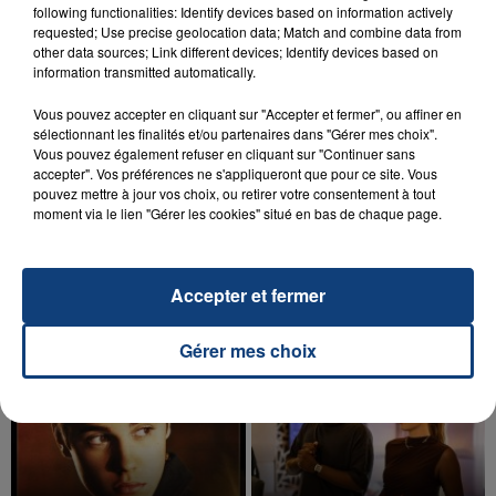
following functionalities: Identify devices based on information actively
d'un liquide inflammable.
requested; Use precise geolocation data; Match and combine data from
other data sources; Link different devices; Identify devices based on
information transmitted automatically.
Vous pouvez accepter en cliquant sur "Accepter et fermer", ou affiner en
sélectionnant les finalités et/ou partenaires dans "Gérer mes choix".
Vous pouvez également refuser en cliquant sur "Continuer sans
20 juillet 2026
accepter". Vos préférences ne s'appliqueront que pour ce site. Vous
UNE ADOLESCENTE DEVANT SE FAIRE
pouvez mettre à jour vos choix, ou retirer votre consentement à tout
OPÉRER DE LA CHEVILLE RESSORT DE LA...
moment via le lien "Gérer les cookies" situé en bas de chaque page.
La famille a porté plainte contre la clinique qui a
reconnu sa responsabilité et présenté ses
Accepter et fermer
excuses.
TITRES DIFFUSÉS
Gérer mes choix
18h34
18h34
18h32
18h32