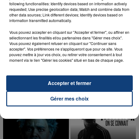
following functionalities: Identify devices based on information actively
d'un liquide inflammable.
requested; Use precise geolocation data; Match and combine data from
other data sources; Link different devices; Identify devices based on
information transmitted automatically.
Vous pouvez accepter en cliquant sur "Accepter et fermer", ou affiner en
sélectionnant les finalités et/ou partenaires dans "Gérer mes choix".
Vous pouvez également refuser en cliquant sur "Continuer sans
20 juillet 2026
accepter". Vos préférences ne s'appliqueront que pour ce site. Vous
UNE ADOLESCENTE DEVANT SE FAIRE
pouvez mettre à jour vos choix, ou retirer votre consentement à tout
OPÉRER DE LA CHEVILLE RESSORT DE LA...
moment via le lien "Gérer les cookies" situé en bas de chaque page.
La famille a porté plainte contre la clinique qui a
reconnu sa responsabilité et présenté ses
Accepter et fermer
excuses.
TITRES DIFFUSÉS
Gérer mes choix
18h16
18h16
18h09
18h09