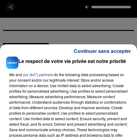
FIL D'ACTU
Continuer sans accepter
Le respect de votre vie privée est notre priorité
We and
our (447) partners
do the following data processing based on
your consent and/or our legitimate interest: Store and/or access
information on a device; Use limited data to select advertising; Create
profiles for personalised advertising; Use profiles to select personalised
advertising; Measure advertising performance; Measure content
performance; Understand audiences through statistics or combinations
23 juillet 2026
of data from different sources; Develop and improve services; Create
INCENDIE MORTEL À LENS : UNE FEMME ET
profiles to personalise content; Use profiles to select personalised
content; Use limited data to select content; Ensure security, prevent and
SON BÉBÉ ENTRE LA VIE ET LA...
detect fraud, and fix errors; Deliver and present advertising and content;
Un homme s'est immolé par le feu après avoir
Save and communicate privacy choices. These technologies may
aspergé sa compagne et leur bébé de trois mois
process personal data such as IP address and browsing data to offer