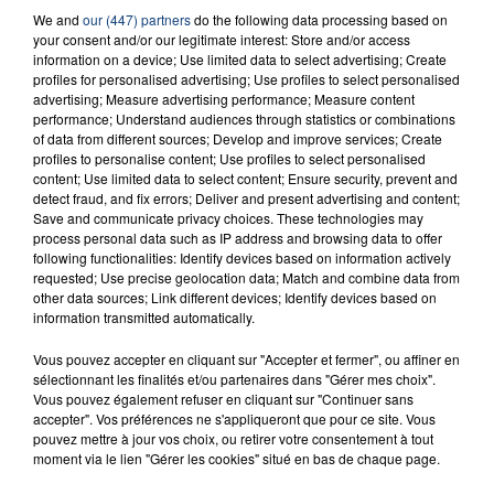
23 juillet 2026
We and
our (447) partners
do the following data processing based on
INCENDIE MORTEL À LENS : UNE FEMME ET
your consent and/or our legitimate interest: Store and/or access
SON BÉBÉ ENTRE LA VIE ET LA...
information on a device; Use limited data to select advertising; Create
Un homme s'est immolé par le feu après avoir
profiles for personalised advertising; Use profiles to select personalised
advertising; Measure advertising performance; Measure content
aspergé sa compagne et leur bébé de trois mois
performance; Understand audiences through statistics or combinations
d'un liquide inflammable.
of data from different sources; Develop and improve services; Create
profiles to personalise content; Use profiles to select personalised
content; Use limited data to select content; Ensure security, prevent and
detect fraud, and fix errors; Deliver and present advertising and content;
Save and communicate privacy choices. These technologies may
process personal data such as IP address and browsing data to offer
following functionalities: Identify devices based on information actively
requested; Use precise geolocation data; Match and combine data from
20 juillet 2026
UNE ADOLESCENTE DEVANT SE FAIRE
other data sources; Link different devices; Identify devices based on
information transmitted automatically.
OPÉRER DE LA CHEVILLE RESSORT DE LA...
La famille a porté plainte contre la clinique qui a
Vous pouvez accepter en cliquant sur "Accepter et fermer", ou affiner en
sélectionnant les finalités et/ou partenaires dans "Gérer mes choix".
reconnu sa responsabilité et présenté ses
Vous pouvez également refuser en cliquant sur "Continuer sans
excuses.
TITRES DIFFUSÉS
accepter". Vos préférences ne s'appliqueront que pour ce site. Vous
pouvez mettre à jour vos choix, ou retirer votre consentement à tout
moment via le lien "Gérer les cookies" situé en bas de chaque page.
1h09
1h09
1h06
1h06