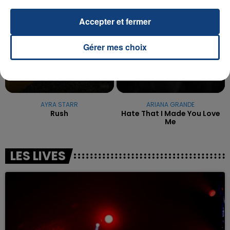
Accepter et fermer
Gérer mes choix
AYRA STARR
ARIANA GRANDE
Rush
Hate That I Made You Love
Me
LES LIVES