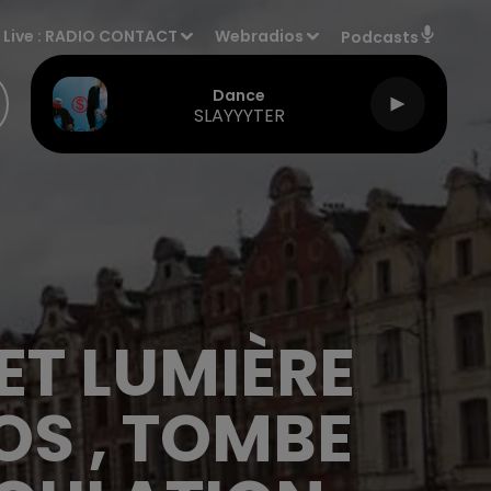
Live :
RADIO CONTACT
Webradios
Podcasts
Dance
SLAYYYTER
 ET LUMIÈRE
OS , TOMBE