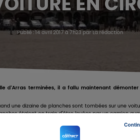
VOITURE EN CI
Publié : 14 avril 2017 à 7h23 par La rédaction
e d'Arras terminées, il a fallu maintenant démonter 
 quand une dizaine de planches sont tombées sur une voit
 planches étaient en train d'être levées par un camion qu
tait donc dans l'habitacle au moment de l'accident, il a 
Contin
rs d'Arras.