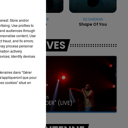
SLAYYYTER
ED SHEERAN
7h00 - 11h00
erest: Store and/or
Dance
Shape Of You
LA TEAM DE L'ÉTÉ
tising; Use profiles to
tand audiences through
personalise content; Use
LES LIVES
 fraud, and fix errors;
 may process personal
mation actively
vices; Identify devices
rtenaires dans "Gérer
s'appliqueront que pour
les cookies" situé en
31 janvier 2025
GIMS "SPIDER" (LIVE)