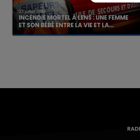
23 juillet 2026
INCENDIE MORTEL À LENS : UNE FEMME
ET SON BÉBÉ ENTRE LA VIE ET LA...
Un homme s'est immolé par le feu après avoir
aspergé sa compagne et leur bébé de trois
mois d'un liquide inflammable.
RAD