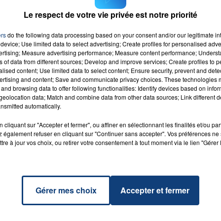
Le respect de votre vie privée est notre priorité
ers
do the following data processing based on your consent and/or our legitimate int
device; Use limited data to select advertising; Create profiles for personalised adver
ce
vertising; Measure advertising performance; Measure content performance; Unders
RADIO CONTACT
YTER
ns of data from different sources; Develop and improve services; Create profiles to 
alised content; Use limited data to select content; Ensure security, prevent and detect
ertising and content; Save and communicate privacy choices. These technologies
and browsing data to offer following functionalities: Identify devices based on infor
eolocation data; Match and combine data from other data sources; Link different de
nsmitted automatically.
cliquant sur "Accepter et fermer", ou affiner en sélectionnant les finalités et/ou pa
 également refuser en cliquant sur "Continuer sans accepter". Vos préférences ne 
tre à jour vos choix, ou retirer votre consentement à tout moment via le lien "Gérer 
Gérer mes choix
Accepter et fermer