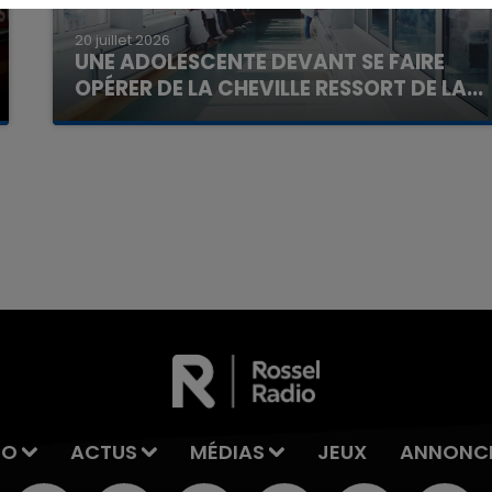
20 juillet 2026
UNE ADOLESCENTE DEVANT SE FAIRE
OPÉRER DE LA CHEVILLE RESSORT DE LA...
La famille a porté plainte contre la clinique qui a
reconnu sa responsabilité et présenté ses
excuses.
7h00 - 11h00
La Team de l'été
IO
ACTUS
MÉDIAS
JEUX
ANNONC