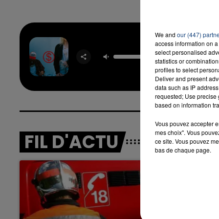
We and
our (447) partn
access information on a 
Dan
select personalised ad
SLAYY
statistics or combinatio
profiles to select person
Deliver and present adv
data such as IP address 
requested; Use precise g
based on information tra
Vous pouvez accepter en 
mes choix". Vous pouvez
FIL D'ACTU
ce site. Vous pouvez met
bas de chaque page.