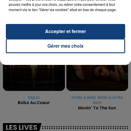
La famille a porté plainte contre la clinique qui a
pouvez mettre à jour vos choix, ou retirer votre consentement à tout
reconnu sa responsabilité et présenté ses
moment via le lien "Gérer les cookies" situé en bas de chaque page.
excuses.
TITRES DIFFUSÉS
Accepter et fermer
1h10
1h10
1h08
1h08
Gérer mes choix
DADJU
HUGEL & IMAEL ANGEL & ULTRA
Bobo Au Coeur
NATE
Movin' To The Sun
LES LIVES