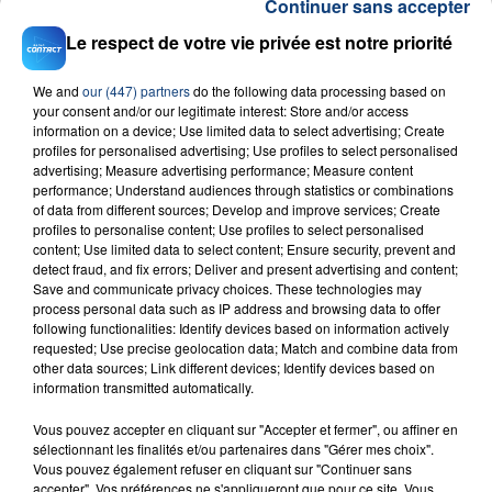
Continuer sans accepter
Le respect de votre vie privée est notre priorité
We and
our (447) partners
do the following data processing based on
your consent and/or our legitimate interest: Store and/or access
information on a device; Use limited data to select advertising; Create
23 juillet 2026
profiles for personalised advertising; Use profiles to select personalised
INCENDIE MORTEL À LENS : UNE FEMME ET
advertising; Measure advertising performance; Measure content
SON BÉBÉ ENTRE LA VIE ET LA...
performance; Understand audiences through statistics or combinations
of data from different sources; Develop and improve services; Create
Un homme s'est immolé par le feu après avoir
profiles to personalise content; Use profiles to select personalised
aspergé sa compagne et leur bébé de trois mois
content; Use limited data to select content; Ensure security, prevent and
detect fraud, and fix errors; Deliver and present advertising and content;
d'un liquide inflammable.
Save and communicate privacy choices. These technologies may
process personal data such as IP address and browsing data to offer
following functionalities: Identify devices based on information actively
requested; Use precise geolocation data; Match and combine data from
other data sources; Link different devices; Identify devices based on
information transmitted automatically.
20 juillet 2026
Vous pouvez accepter en cliquant sur "Accepter et fermer", ou affiner en
UNE ADOLESCENTE DEVANT SE FAIRE
sélectionnant les finalités et/ou partenaires dans "Gérer mes choix".
OPÉRER DE LA CHEVILLE RESSORT DE LA...
Vous pouvez également refuser en cliquant sur "Continuer sans
accepter". Vos préférences ne s'appliqueront que pour ce site. Vous