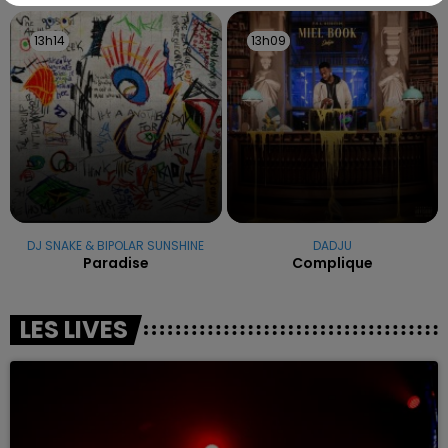
13h14
13h14
13h09
13h09
DJ SNAKE & BIPOLAR SUNSHINE
DADJU
Paradise
Complique
LES LIVES