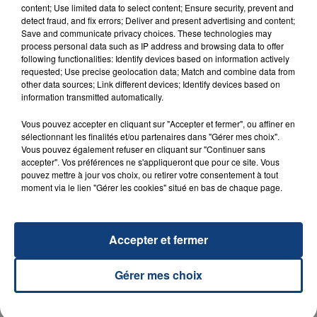
content; Use limited data to select content; Ensure security, prevent and
detect fraud, and fix errors; Deliver and present advertising and content;
23 juillet 2026
Save and communicate privacy choices. These technologies may
INCENDIE MORTEL À LENS : UNE FEMME ET
process personal data such as IP address and browsing data to offer
following functionalities: Identify devices based on information actively
SON BÉBÉ ENTRE LA VIE ET LA...
requested; Use precise geolocation data; Match and combine data from
Un homme s'est immolé par le feu après avoir
other data sources; Link different devices; Identify devices based on
aspergé sa compagne et leur bébé de trois mois
information transmitted automatically.
d'un liquide inflammable.
Vous pouvez accepter en cliquant sur "Accepter et fermer", ou affiner en
sélectionnant les finalités et/ou partenaires dans "Gérer mes choix".
Vous pouvez également refuser en cliquant sur "Continuer sans
accepter". Vos préférences ne s'appliqueront que pour ce site. Vous
pouvez mettre à jour vos choix, ou retirer votre consentement à tout
moment via le lien "Gérer les cookies" situé en bas de chaque page.
20 juillet 2026
UNE ADOLESCENTE DEVANT SE FAIRE
OPÉRER DE LA CHEVILLE RESSORT DE LA...
Accepter et fermer
La famille a porté plainte contre la clinique qui a
reconnu sa responsabilité et présenté ses
Gérer mes choix
excuses.
TITRES DIFFUSÉS