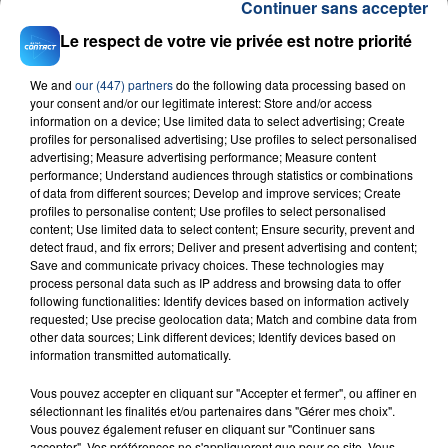
Continuer sans accepter
Le respect de votre vie privée est notre priorité
We and
our (447) partners
do the following data processing based on
your consent and/or our legitimate interest: Store and/or access
information on a device; Use limited data to select advertising; Create
profiles for personalised advertising; Use profiles to select personalised
23 juillet 2026
advertising; Measure advertising performance; Measure content
INCENDIE MORTEL À LENS : UNE FEMME ET
performance; Understand audiences through statistics or combinations
of data from different sources; Develop and improve services; Create
SON BÉBÉ ENTRE LA VIE ET LA...
profiles to personalise content; Use profiles to select personalised
Un homme s'est immolé par le feu après avoir
content; Use limited data to select content; Ensure security, prevent and
aspergé sa compagne et leur bébé de trois mois
detect fraud, and fix errors; Deliver and present advertising and content;
Save and communicate privacy choices. These technologies may
d'un liquide inflammable.
process personal data such as IP address and browsing data to offer
following functionalities: Identify devices based on information actively
requested; Use precise geolocation data; Match and combine data from
other data sources; Link different devices; Identify devices based on
information transmitted automatically.
Vous pouvez accepter en cliquant sur "Accepter et fermer", ou affiner en
20 juillet 2026
sélectionnant les finalités et/ou partenaires dans "Gérer mes choix".
UNE ADOLESCENTE DEVANT SE FAIRE
Vous pouvez également refuser en cliquant sur "Continuer sans
accepter". Vos préférences ne s'appliqueront que pour ce site. Vous