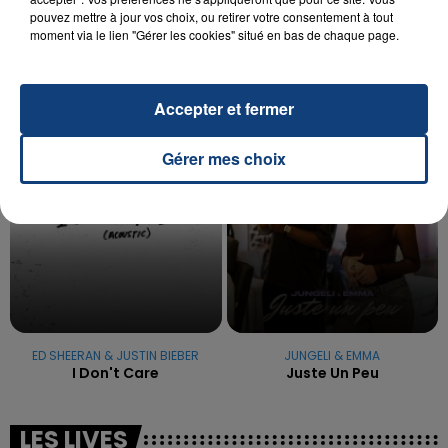
OPÉRER DE LA CHEVILLE RESSORT DE LA...
pouvez mettre à jour vos choix, ou retirer votre consentement à tout
La famille a porté plainte contre la clinique qui a
moment via le lien "Gérer les cookies" situé en bas de chaque page.
reconnu sa responsabilité et présenté ses
excuses.
TITRES DIFFUSÉS
Accepter et fermer
16h47
16h47
16h45
16h45
Gérer mes choix
ED SHEERAN & JUSTIN BIEBER
JUNGELI & EMMA
I Don't Care
Juste Un Peu
LES LIVES