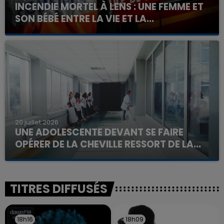
INCENDIE MORTEL À LENS : UNE FEMME ET
SON BÉBÉ ENTRE LA VIE ET LA...
Un homme s'est immolé par le feu après avoir
aspergé sa compagne et leur bébé de trois mois
d'un liquide inflammable.
20 juillet 2026
UNE ADOLESCENTE DEVANT SE FAIRE
OPÉRER DE LA CHEVILLE RESSORT DE LA...
La famille a porté plainte contre la clinique qui a
reconnu sa responsabilité et présenté ses
excuses.
TITRES DIFFUSÉS
18h16
18h16
18h09
18h09