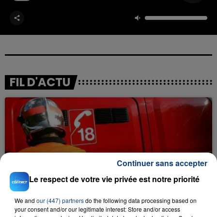
FIL D'ACTU
Continuer sans accepter
23 juillet 2026
Le respect de votre vie privée est notre priorité
INCENDIE MORTEL À LENS : UNE FEMME ET
SON BÉBÉ ENTRE LA VIE ET LA...
We and
our (447) partners
do the following data processing based on
Un homme s'est immolé par le feu après avoir
your consent and/or our legitimate interest: Store and/or access