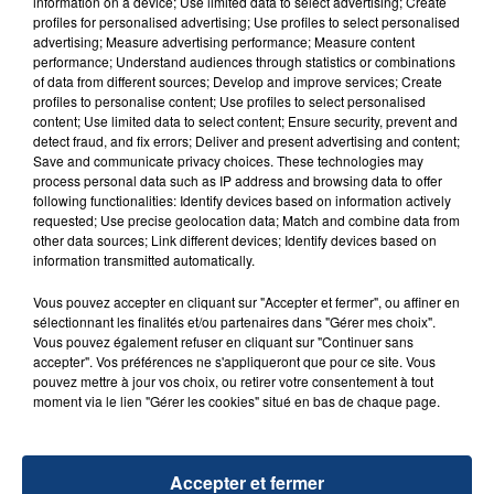
information on a device; Use limited data to select advertising; Create
aspergé sa compagne et leur bébé de trois mois
profiles for personalised advertising; Use profiles to select personalised
d'un liquide inflammable.
advertising; Measure advertising performance; Measure content
performance; Understand audiences through statistics or combinations
of data from different sources; Develop and improve services; Create
profiles to personalise content; Use profiles to select personalised
content; Use limited data to select content; Ensure security, prevent and
detect fraud, and fix errors; Deliver and present advertising and content;
Save and communicate privacy choices. These technologies may
process personal data such as IP address and browsing data to offer
20 juillet 2026
UNE ADOLESCENTE DEVANT SE FAIRE
following functionalities: Identify devices based on information actively
requested; Use precise geolocation data; Match and combine data from
OPÉRER DE LA CHEVILLE RESSORT DE LA...
other data sources; Link different devices; Identify devices based on
La famille a porté plainte contre la clinique qui a
information transmitted automatically.
reconnu sa responsabilité et présenté ses
Vous pouvez accepter en cliquant sur "Accepter et fermer", ou affiner en
excuses.
TITRES DIFFUSÉS
sélectionnant les finalités et/ou partenaires dans "Gérer mes choix".
Vous pouvez également refuser en cliquant sur "Continuer sans
accepter". Vos préférences ne s'appliqueront que pour ce site. Vous
pouvez mettre à jour vos choix, ou retirer votre consentement à tout
14h18
14h18
14h16
14h16
moment via le lien "Gérer les cookies" situé en bas de chaque page.
Accepter et fermer