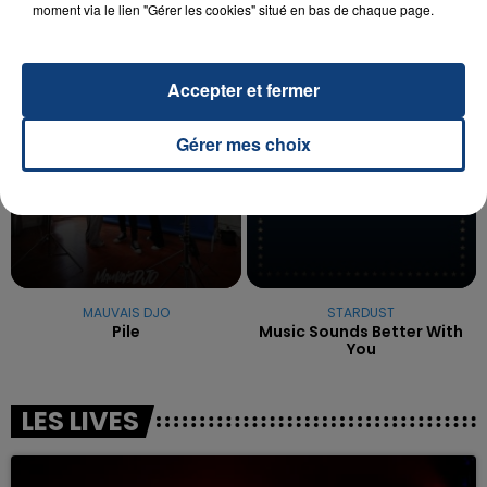
excuses.
moment via le lien "Gérer les cookies" situé en bas de chaque page.
TITRES DIFFUSÉS
Accepter et fermer
23h45
23h45
23h41
23h41
Gérer mes choix
MAUVAIS DJO
STARDUST
Pile
Music Sounds Better With
You
LES LIVES