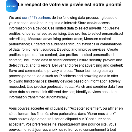
Le respect de votre vie privée est notre priorité
We and
our (447) partners
do the following data processing based on
your consent and/or our legitimate interest: Store and/or access
23 juillet 2026
information on a device; Use limited data to select advertising; Create
INCENDIE MORTEL À LENS : UNE FEMME ET
profiles for personalised advertising; Use profiles to select personalised
SON BÉBÉ ENTRE LA VIE ET LA...
advertising; Measure advertising performance; Measure content
performance; Understand audiences through statistics or combinations
Un homme s'est immolé par le feu après avoir
of data from different sources; Develop and improve services; Create
aspergé sa compagne et leur bébé de trois mois
profiles to personalise content; Use profiles to select personalised
d'un liquide inflammable.
content; Use limited data to select content; Ensure security, prevent and
detect fraud, and fix errors; Deliver and present advertising and content;
Save and communicate privacy choices. These technologies may
process personal data such as IP address and browsing data to offer
following functionalities: Identify devices based on information actively
requested; Use precise geolocation data; Match and combine data from
other data sources; Link different devices; Identify devices based on
information transmitted automatically.
20 juillet 2026
UNE ADOLESCENTE DEVANT SE FAIRE
Vous pouvez accepter en cliquant sur "Accepter et fermer", ou affiner en
OPÉRER DE LA CHEVILLE RESSORT DE LA...
sélectionnant les finalités et/ou partenaires dans "Gérer mes choix".
La famille a porté plainte contre la clinique qui a
Vous pouvez également refuser en cliquant sur "Continuer sans
accepter". Vos préférences ne s'appliqueront que pour ce site. Vous
reconnu sa responsabilité et présenté ses
pouvez mettre à jour vos choix, ou retirer votre consentement à tout