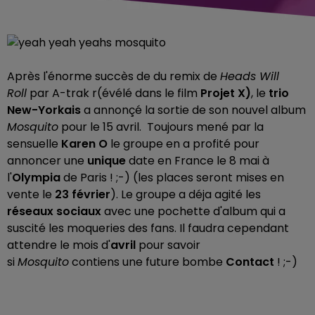
Après l'énorme succès de du remix de
Heads Will
Roll
par A-trak r(évélé dans le film
Projet X)
, le
trio
New-Yorkais
a annonçé la sortie de son nouvel album
Mosquito
pour le 15 avril. Toujours mené par la
sensuelle
Karen O
le groupe en a profité pour
annoncer une
unique
date en France le 8 mai à
l'
Olympia
de Paris ! ;-) (les places seront mises en
vente le
23 février
). Le groupe a déja agité les
réseaux sociaux
avec une pochette d'album qui a
suscité les moqueries des fans. Il faudra cependant
attendre le mois d'
avril
pour savoir
si
Mosquito
contiens une future bombe
Contact
! ;-)