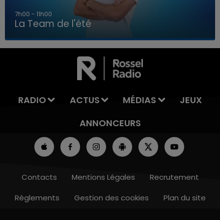
7h00 - 11h00
La Team de l'été
7h00 - 11h00
LA TEAM DE L'ÉTÉ
RADIO
ACTUS
MÉDIAS
JEUX
ANNONCEURS
Contacts
Mentions Légales
Recrutement
Règlements
Gestion des cookies
Plan du site