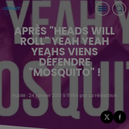
APRÈS "HEADS WILL
ROLL" YEAH YEAH
YEAHS VIENS
DÉFENDRE
"MOSQUITO" !
Publié : 24 janvier 2013 à 11h54 par La rédaction