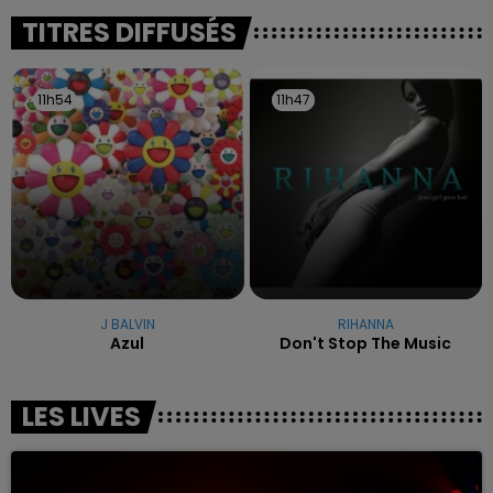
excuses.
TITRES DIFFUSÉS
11h54
11h54
11h47
11h47
J BALVIN
RIHANNA
Azul
Don't Stop The Music
LES LIVES