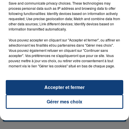
Save and communicate privacy choices. These technologies may
process personal data such as IP address and browsing data to offer
following functionalities: Identify devices based on information actively
requested; Use precise geolocation data; Match and combine data from
other data sources; Link different devices; Identify devices based on
23 juillet 2026
information transmitted automatically.
INCENDIE MORTEL À LENS : UNE FEMME ET
SON BÉBÉ ENTRE LA VIE ET LA...
Vous pouvez accepter en cliquant sur "Accepter et fermer", ou affiner en
sélectionnant les finalités et/ou partenaires dans "Gérer mes choix".
Un homme s'est immolé par le feu après avoir
Vous pouvez également refuser en cliquant sur "Continuer sans
aspergé sa compagne et leur bébé de trois mois
accepter". Vos préférences ne s'appliqueront que pour ce site. Vous
d'un liquide inflammable.
pouvez mettre à jour vos choix, ou retirer votre consentement à tout
moment via le lien "Gérer les cookies" situé en bas de chaque page.
Accepter et fermer
20 juillet 2026
Gérer mes choix
UNE ADOLESCENTE DEVANT SE FAIRE
OPÉRER DE LA CHEVILLE RESSORT DE LA...
La famille a porté plainte contre la clinique qui a
reconnu sa responsabilité et présenté ses