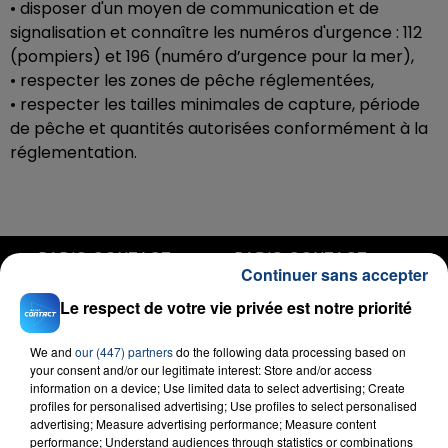
• disposer d'un moyen de communication et de
signalisation et connaître les numéros d'urgence : 112
(pompiers) et 196 (numéro d’urgence pour la mer),
• respecter les zones de pêche réglementées,
• respecter les tailles minimales de capture, période
de pêche et quantités autorisées conformément à la
réglementation.
RADIO CONTACT
Continuer sans accepter
Bad Guy
Le respect de votre vie privée est notre priorité
BILLIE EILISH
We and
our (447) partners
do the following data processing based on
your consent and/or our legitimate interest: Store and/or access
information on a device; Use limited data to select advertising; Create
profiles for personalised advertising; Use profiles to select personalised
advertising; Measure advertising performance; Measure content
performance; Understand audiences through statistics or combinations