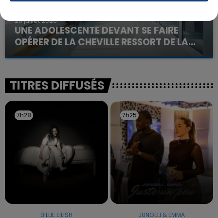
20 juillet 2026
UNE ADOLESCENTE DEVANT SE FAIRE
OPÉRER DE LA CHEVILLE RESSORT DE LA...
La famille a porté plainte contre la clinique qui a
reconnu sa responsabilité et présenté ses
excuses.
TITRES DIFFUSÉS
7h28
7h28
7h25
7h25
BILLIE EILISH
JUNGELI & EMMA