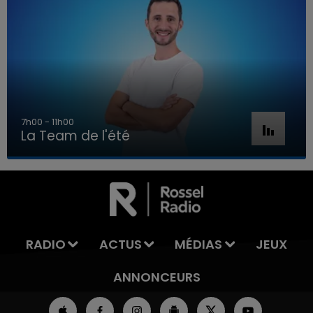
7h00 - 11h00
La Team de l'été
7h00 - 11h00
LA TEAM DE L'ÉTÉ
RADIO
ACTUS
MÉDIAS
JEUX
ANNONCEURS