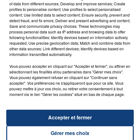
of data from different sources; Develop and improve services; Create
profiles to personalise content; Use profiles to select personalised
FIL D'ACTU
content; Use limited data to select content; Ensure security, prevent and
detect fraud, and fix errors; Deliver and present advertising and content;
Save and communicate privacy choices. These technologies may
process personal data such as IP address and browsing data to offer
following functionalities: Identify devices based on information actively
requested; Use precise geolocation data; Match and combine data from
other data sources; Link different devices; Identify devices based on
information transmitted automatically.
Vous pouvez accepter en cliquant sur "Accepter et fermer", ou affiner en
sélectionnant les finalités et/ou partenaires dans "Gérer mes choix".
23 juillet 2026
Vous pouvez également refuser en cliquant sur "Continuer sans
INCENDIE MORTEL À LENS : UNE FEMME ET
accepter". Vos préférences ne s'appliqueront que pour ce site. Vous
SON BÉBÉ ENTRE LA VIE ET LA...
pouvez mettre à jour vos choix, ou retirer votre consentement à tout
moment via le lien "Gérer les cookies" situé en bas de chaque page.
Un homme s'est immolé par le feu après avoir
aspergé sa compagne et leur bébé de trois mois
d'un liquide inflammable.
Accepter et fermer
Gérer mes choix