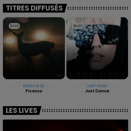
excuses.
TITRES DIFFUSÉS
5h23
5h23
5h20
5h20
BIGFLO & OLI
LADY GAGA
Picasso
Just Dance
LES LIVES