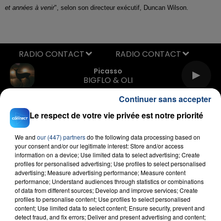
et années à venir
", selon son directeur exécutif, Duncan Wilson.
RADIO CONTACT
Picasso
BIGFLO & OLI
Continuer sans accepter
Le respect de votre vie privée est notre priorité
We and
our (447) partners
do the following data processing based on
your consent and/or our legitimate interest: Store and/or access
information on a device; Use limited data to select advertising; Create
profiles for personalised advertising; Use profiles to select personalised
FIL D'ACTU
advertising; Measure advertising performance; Measure content
performance; Understand audiences through statistics or combinations
of data from different sources; Develop and improve services; Create
profiles to personalise content; Use profiles to select personalised
content; Use limited data to select content; Ensure security, prevent and
detect fraud, and fix errors; Deliver and present advertising and content;