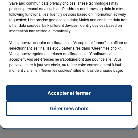
Save and communicate privacy choices. These technologies may
process personal data such as IP address and browsing data to offer
following functionalities: Identify devices based on information actively
requested; Use precise geolocation data; Match and combine data from
other data sources; Link different devices; Identify devices based on
23 juillet 2026
information transmitted automatically.
INCENDIE MORTEL À LENS : UNE FEMME ET
SON BÉBÉ ENTRE LA VIE ET LA...
Vous pouvez accepter en cliquant sur "Accepter et fermer", ou affiner en
sélectionnant les finalités et/ou partenaires dans "Gérer mes choix".
Un homme s'est immolé par le feu après avoir
Vous pouvez également refuser en cliquant sur "Continuer sans
aspergé sa compagne et leur bébé de trois mois
accepter". Vos préférences ne s'appliqueront que pour ce site. Vous
d'un liquide inflammable.
pouvez mettre à jour vos choix, ou retirer votre consentement à tout
moment via le lien "Gérer les cookies" situé en bas de chaque page.
Accepter et fermer
20 juillet 2026
Gérer mes choix
UNE ADOLESCENTE DEVANT SE FAIRE
OPÉRER DE LA CHEVILLE RESSORT DE LA...
La famille a porté plainte contre la clinique qui a
reconnu sa responsabilité et présenté ses