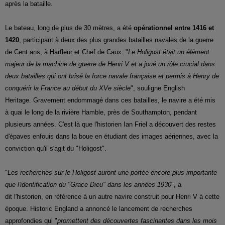
après la bataille.
Le bateau, long de plus de 30 mètres, a été
opérationnel entre 1416 et
1420
, participant à deux des plus grandes batailles navales de la guerre
de Cent ans, à Harfleur et Chef de Caux. "
Le Holigost était un élément
majeur de la machine de guerre de Henri V et a joué un rôle crucial dans
deux batailles qui ont brisé la force navale française et permis à Henry de
conquérir la France au début du XVe siècle
", souligne English
Heritage. Gravement endommagé dans ces batailles, le navire a été mis
à quai le long de la rivière Hamble, près de Southampton, pendant
plusieurs années. C'est là que l'historien Ian Friel a découvert des restes
d'épaves enfouis dans la boue en étudiant des images aériennes, avec la
conviction qu'il s'agit du "Holigost".
"
Les recherches sur le Holigost auront une portée encore plus importante
que l'identification du "Grace Dieu" dans les années 1930
", a
dit l'historien, en référence à un autre navire construit pour Henri V à cette
époque. Historic England a annoncé le lancement de recherches
approfondies qui "
promettent des découvertes fascinantes dans les mois