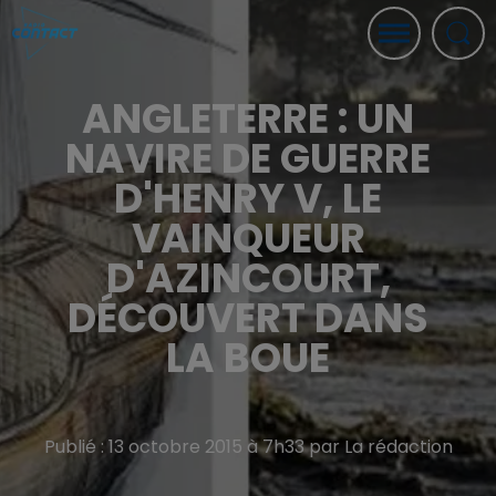
ANGLETERRE : UN
NAVIRE DE GUERRE
D'HENRY V, LE
VAINQUEUR
D'AZINCOURT,
DÉCOUVERT DANS
LA BOUE
Publié : 13 octobre 2015 à 7h33 par La rédaction