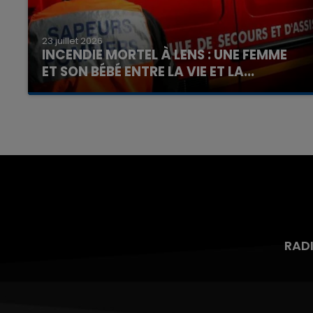
23 juillet 2026
INCENDIE MORTEL À LENS : UNE FEMME
ET SON BÉBÉ ENTRE LA VIE ET LA...
Un homme s'est immolé par le feu après avoir
aspergé sa compagne et leur bébé de trois
mois d'un liquide inflammable.
RAD