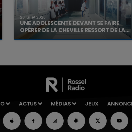
20 juillet 2026
UNE ADOLESCENTE DEVANT SE FAIRE
OPÉRER DE LA CHEVILLE RESSORT DE LA...
La famille a porté plainte contre la clinique qui a
7h00 - 11h00
La Team de l'été
reconnu sa responsabilité et présenté ses
excuses.
IO
ACTUS
MÉDIAS
JEUX
ANNONC