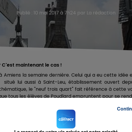
Publié : 10 mai 2017 à 7h24 par La rédaction
 C'est maintenant le cas !
 à Amiens la semaine dernière. Celui qui a eu cette idée 
situé lui aussi à Saint-Leu, établissement ouvert dep
ématique, le "neuf trois quart" fait référence à cette v
e que tous les élèves de Poudlard empruntent pour se ren
ifférentes scènes des 7 films Harry Potter.
Contin
ms de potion et des bières artisanales locales. Le gér
 s'aggrandir à l'étage, avec peut être prochainement 
Le respect de votre vie privée est notre priorité