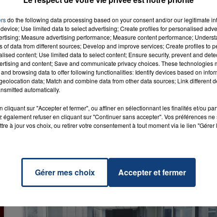
ers
do the following data processing based on your consent and/or our legitimate int
device; Use limited data to select advertising; Create profiles for personalised adver
vertising; Measure advertising performance; Measure content performance; Unders
ns of data from different sources; Develop and improve services; Create profiles to 
alised content; Use limited data to select content; Ensure security, prevent and detect
 You
RADIO CONTACT
ertising and content; Save and communicate privacy choices. These technologies
& 54
and browsing data to offer following functionalities: Identify devices based on infor
RA
eolocation data; Match and combine data from other data sources; Link different de
nsmitted automatically.
cliquant sur "Accepter et fermer", ou affiner en sélectionnant les finalités et/ou pa
 également refuser en cliquant sur "Continuer sans accepter". Vos préférences ne 
tre à jour vos choix, ou retirer votre consentement à tout moment via le lien "Gérer 
Gérer mes choix
Accepter et fermer