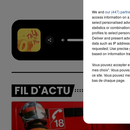
We and
our (447) partn
access information on a 
select personalised ad
statistics or combinatio
profiles to select person
Talk To
Deliver and present adv
ANOTR 
data such as IP address 
ULT
requested; Use precise g
based on information tra
Vous pouvez accepter en 
mes choix". Vous pouvez
ce site. Vous pouvez met
bas de chaque page.
FIL D'ACTU