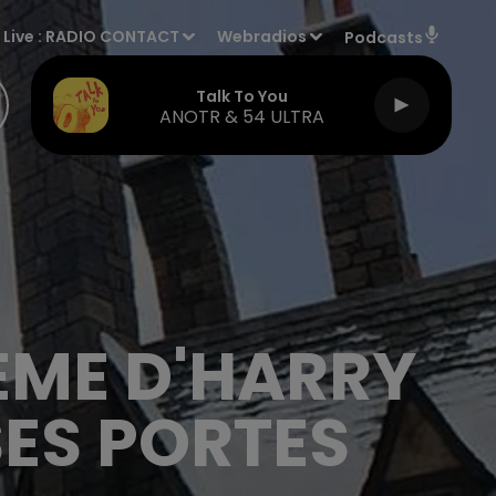
Live :
RADIO CONTACT
Webradios
Podcasts
Talk To You
ANOTR & 54 ULTRA
HÈME D'HARRY
SES PORTES