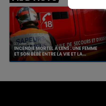
7h00 - 12h00
nd
La Team du Week-end
23 juillet 2026
INCENDIE MORTEL À LENS : UNE FEMME
ET SON BÉBÉ ENTRE LA VIE ET LA...
Un homme s'est immolé par le feu après avoir
aspergé sa compagne et leur bébé de trois
mois d'un liquide inflammable.