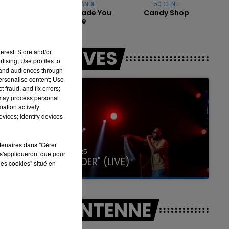
ARIANA GRANDE
50 CENT
Hate That I Made You
Candy Shop
Love Me
16h00 - 20h00
LES LIVES
erest: Store and/or
LA TEAM DU WEEK-END
tising; Use profiles to
tand audiences through
personalise content; Use
 fraud, and fix errors;
 may process personal
mation actively
vices; Identify devices
rtenaires dans "Gérer
31 janvier 2025
s'appliqueront que pour
GIMS "SPIDER" (LIVE)
les cookies" situé en
A L'ANTENNE