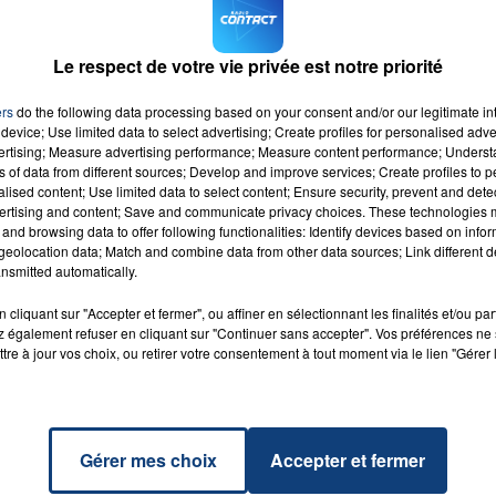
A
Le respect de votre vie privée est notre priorité
7h00 - 12h00
ers
do the following data processing based on your consent and/or our legitimate int
LA TEAM DU WEEK-END
device; Use limited data to select advertising; Create profiles for personalised adver
vertising; Measure advertising performance; Measure content performance; Unders
ns of data from different sources; Develop and improve services; Create profiles to 
alised content; Use limited data to select content; Ensure security, prevent and detect
ertising and content; Save and communicate privacy choices. These technologies
and browsing data to offer following functionalities: Identify devices based on infor
at I
eolocation data; Match and combine data from other data sources; Link different de
nsmitted automatically.
u Love
RADIO CONTACT
cliquant sur "Accepter et fermer", ou affiner en sélectionnant les finalités et/ou pa
NA
DE
 également refuser en cliquant sur "Continuer sans accepter". Vos préférences ne 
tre à jour vos choix, ou retirer votre consentement à tout moment via le lien "Gérer 
Gérer mes choix
Accepter et fermer