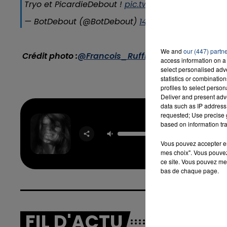
Tryo et PicardieDebout !
pic.twitter.com/I08z0IsjU
— BotDebout (@BotDebout)
14 mai 2017
16h00 - 20h00
We and
our (447) partn
LA TEAM DU WEEK-END
Crédit photo :
@Francois_Ruffin
access information on a 
select personalised ad
statistics or combinatio
profiles to select person
Deliver and present adv
data such as IP address 
Hate Th
requested; Use precise g
based on information tra
Made Yo
Me
Vous pouvez accepter en 
ARIA
GRAN
mes choix". Vous pouvez
ce site. Vous pouvez met
bas de chaque page.
FIL D'ACTU