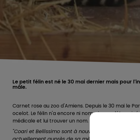
Le petit félin est né le 30 mai dernier mais pour l'i
mâle.
Carnet rose au zoo d'Amiens. Depuis le 30 mai l
e Par
ocelot. Le félin n'a encore ni nom, ni sexe déterminé.
médicale et lui trouver un nom.
"Coari et Bellissimo sont à nouveau parents d’un qua
actuellement auprès de sa mère, dans le calme d’u