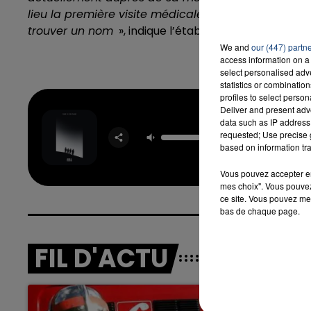
lieu la première visite médicale. Nous pourrons ains
trouver un nom
», indique l’établissement sur les ré
We and
our (447) partn
7h00 - 12h00
LA TEAM DU WEEK-END
access information on a 
select personalised ad
statistics or combinatio
profiles to select person
Deliver and present adv
Four To
data such as IP address 
Floo
requested; Use precise g
OFENBA
based on information tra
STARSA
Vous pouvez accepter en 
mes choix". Vous pouvez
ce site. Vous pouvez met
bas de chaque page.
FIL D'ACTU