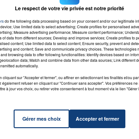
i déterminer s’il s’agit d’un mâle ou d’une femelle et lui
Le respect de votre vie privée est notre priorité
seaux sociaux.
ers
do the following data processing based on your consent and/or our legitimate int
16h00 - 20h00
LA TEAM DU WEEK-END
device; Use limited data to select advertising; Create profiles for personalised adver
vertising; Measure advertising performance; Measure content performance; Unders
ns of data from different sources; Develop and improve services; Create profiles to 
alised content; Use limited data to select content; Ensure security, prevent and detect
ertising and content; Save and communicate privacy choices. These technologies
 The
and browsing data to offer following functionalities: Identify devices based on infor
RADIO CONTACT
r
eolocation data; Match and combine data from other data sources; Link different de
CH &
nsmitted automatically.
ILOR
cliquant sur "Accepter et fermer", ou affiner en sélectionnant les finalités et/ou pa
 également refuser en cliquant sur "Continuer sans accepter". Vos préférences ne 
tre à jour vos choix, ou retirer votre consentement à tout moment via le lien "Gérer 
Gérer mes choix
Accepter et fermer