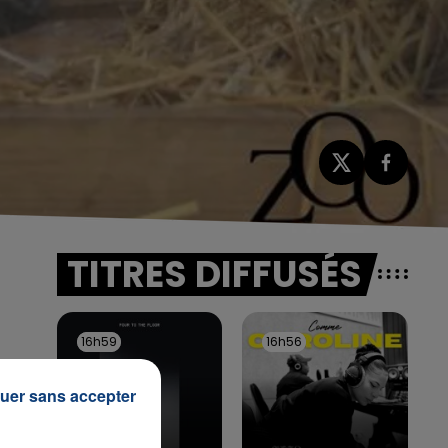
TITRES DIFFUSÉS
16h59
16h59
16h56
16h56
uer sans accepter