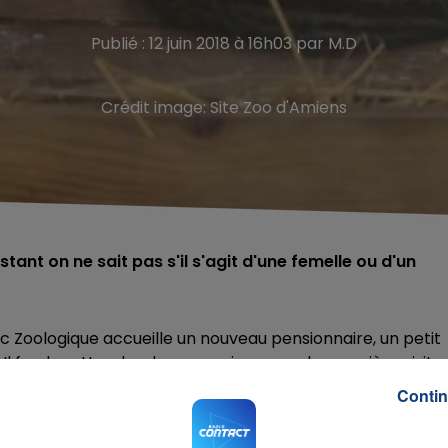
Publié : 12 juin 2018 à 16h03 par M.D
Crédit image:
Site Zoo d'Amiens
nstant on ne sait pas s'il s'agit d'une femelle ou d'un
c Zoologique accueille un nouveau pensionnaire, un petit
Il faudra attendre deux semaines pour la première visite
Contin
trième petit ocelot. Né le 30 mai dernier, le petit est
ne loge non visible du public. Dans quinze jours aura