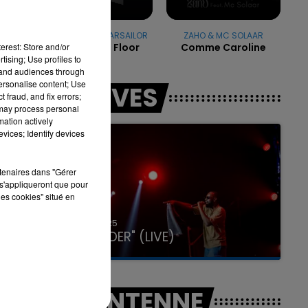
OFENBACH & STARSAILOR
ZAHO & MC SOLAAR
erest: Store and/or
Four To The Floor
Comme Caroline
7h00 - 12h00
LA TEAM DU WEEK-END
tising; Use profiles to
tand audiences through
personalise content; Use
LES LIVES
 fraud, and fix errors;
 may process personal
mation actively
vices; Identify devices
rtenaires dans "Gérer
s'appliqueront que pour
les cookies" situé en
31 janvier 2025
GIMS "SPIDER" (LIVE)
A L'ANTENNE