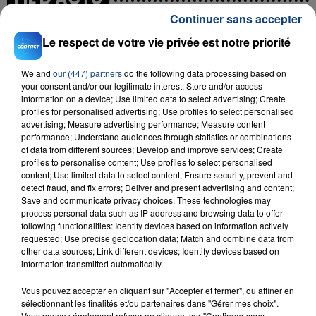
Continuer sans accepter
Le respect de votre vie privée est notre priorité
We and
our (447) partners
do the following data processing based on
your consent and/or our legitimate interest: Store and/or access
information on a device; Use limited data to select advertising; Create
profiles for personalised advertising; Use profiles to select personalised
advertising; Measure advertising performance; Measure content
23 juillet 2026
performance; Understand audiences through statistics or combinations
INCENDIE MORTEL À LENS : UNE FEMME ET
of data from different sources; Develop and improve services; Create
profiles to personalise content; Use profiles to select personalised
SON BÉBÉ ENTRE LA VIE ET LA...
content; Use limited data to select content; Ensure security, prevent and
Un homme s'est immolé par le feu après avoir
detect fraud, and fix errors; Deliver and present advertising and content;
aspergé sa compagne et leur bébé de trois mois
Save and communicate privacy choices. These technologies may
process personal data such as IP address and browsing data to offer
d'un liquide inflammable.
following functionalities: Identify devices based on information actively
requested; Use precise geolocation data; Match and combine data from
other data sources; Link different devices; Identify devices based on
information transmitted automatically.
Vous pouvez accepter en cliquant sur "Accepter et fermer", ou affiner en
sélectionnant les finalités et/ou partenaires dans "Gérer mes choix".
20 juillet 2026
Vous pouvez également refuser en cliquant sur "Continuer sans