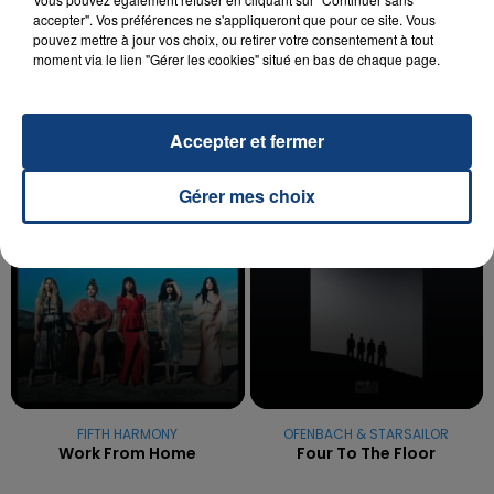
UNE ADOLESCENTE DEVANT SE FAIRE
accepter". Vos préférences ne s'appliqueront que pour ce site. Vous
OPÉRER DE LA CHEVILLE RESSORT DE LA...
pouvez mettre à jour vos choix, ou retirer votre consentement à tout
moment via le lien "Gérer les cookies" situé en bas de chaque page.
La famille a porté plainte contre la clinique qui a
reconnu sa responsabilité et présenté ses
excuses.
TITRES DIFFUSÉS
Accepter et fermer
Gérer mes choix
14h39
14h39
14h35
14h35
FIFTH HARMONY
OFENBACH & STARSAILOR
Work From Home
Four To The Floor