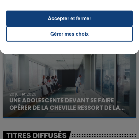
23 juillet 2026
Accepter et fermer
INCENDIE MORTEL À LENS : UNE FEMME ET
SON BÉBÉ ENTRE LA VIE ET LA...
Gérer mes choix
Un homme s'est immolé par le feu après avoir
aspergé sa compagne et leur bébé de trois mois
d'un liquide inflammable.
20 juillet 2026
UNE ADOLESCENTE DEVANT SE FAIRE
OPÉRER DE LA CHEVILLE RESSORT DE LA...
La famille a porté plainte contre la clinique qui a
reconnu sa responsabilité et présenté ses
excuses.
TITRES DIFFUSÉS