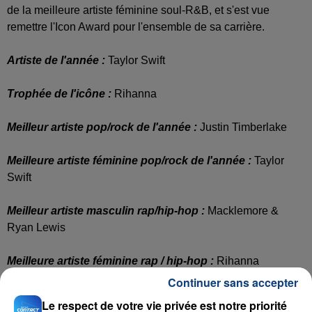
de la meilleure artiste féminine soul-R&B, et s'est vue
remettre l'Icon Award pour l'ensemble de sa carrière.
Artiste de l'année :
Taylor Swift
Trophée de l'icône :
Rihanna
Meilleur artiste pop/rock de l'année :
Justin Timberlake
Meilleure artiste féminine pop/rock de l'année :
Taylor
Swift
Meilleur artiste masculin rap/hip-hop :
Macklemore &
Ryan Lewis
Meilleure artiste féminine rap / hip-hop :
Rihanna
Continuer sans accepter
Meilleur artiste Electro Dance Music :
Avicii
Le respect de votre vie privée est notre priorité