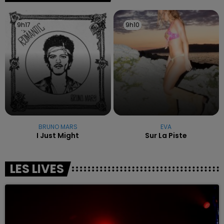
9h17
9h17
9h10
9h10
BRUNO MARS
EVA
I Just Might
Sur La Piste
LES LIVES