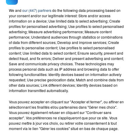
We and
our (447) partners
do the following data processing based on
your consent and/or our legitimate interest: Store and/or access
RADIO CONTACT
information on a device; Use limited data to select advertising; Create
profiles for personalised advertising; Use profiles to select personalised
Jamaican
advertising; Measure advertising performance; Measure content
HUGEL & SOLTO
performance; Understand audiences through statistics or combinations
of data from different sources; Develop and improve services; Create
profiles to personalise content; Use profiles to select personalised
content; Use limited data to select content; Ensure security, prevent and
detect fraud, and fix errors; Deliver and present advertising and content;
Save and communicate privacy choices. These technologies may
process personal data such as IP address and browsing data to offer
following functionalities: Identify devices based on information actively
requested; Use precise geolocation data; Match and combine data from
other data sources; Link different devices; Identify devices based on
FIL D'ACTU
information transmitted automatically.
Vous pouvez accepter en cliquant sur "Accepter et fermer", ou affiner en
sélectionnant les finalités et/ou partenaires dans "Gérer mes choix".
Vous pouvez également refuser en cliquant sur "Continuer sans
accepter". Vos préférences ne s'appliqueront que pour ce site. Vous
pouvez mettre à jour vos choix, ou retirer votre consentement à tout
moment via le lien "Gérer les cookies" situé en bas de chaque page.