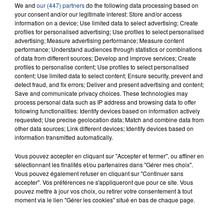
23 juillet 2026
We and
our (447) partners
do the following data processing based on
INCENDIE MORTEL À LENS : UNE FEMME ET
your consent and/or our legitimate interest: Store and/or access
SON BÉBÉ ENTRE LA VIE ET LA...
information on a device; Use limited data to select advertising; Create
profiles for personalised advertising; Use profiles to select personalised
Un homme s'est immolé par le feu après avoir
advertising; Measure advertising performance; Measure content
aspergé sa compagne et leur bébé de trois mois
performance; Understand audiences through statistics or combinations
of data from different sources; Develop and improve services; Create
d'un liquide inflammable.
profiles to personalise content; Use profiles to select personalised
content; Use limited data to select content; Ensure security, prevent and
detect fraud, and fix errors; Deliver and present advertising and content;
Save and communicate privacy choices. These technologies may
process personal data such as IP address and browsing data to offer
following functionalities: Identify devices based on information actively
requested; Use precise geolocation data; Match and combine data from
20 juillet 2026
other data sources; Link different devices; Identify devices based on
UNE ADOLESCENTE DEVANT SE FAIRE
information transmitted automatically.
OPÉRER DE LA CHEVILLE RESSORT DE LA...
Vous pouvez accepter en cliquant sur "Accepter et fermer", ou affiner en
La famille a porté plainte contre la clinique qui a
sélectionnant les finalités et/ou partenaires dans "Gérer mes choix".
reconnu sa responsabilité et présenté ses
Vous pouvez également refuser en cliquant sur "Continuer sans
excuses.
accepter". Vos préférences ne s'appliqueront que pour ce site. Vous
TITRES DIFFUSÉS
pouvez mettre à jour vos choix, ou retirer votre consentement à tout
moment via le lien "Gérer les cookies" situé en bas de chaque page.