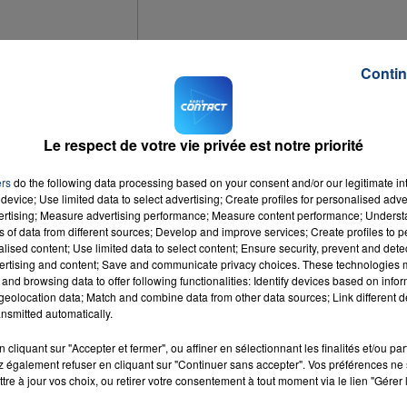
Contin
ments, notamment dans la Somme et le Nord-Pas de Calais.
Le respect de votre vie privée est notre priorité
ers
do the following data processing based on your consent and/or our legitimate int
device; Use limited data to select advertising; Create profiles for personalised adver
 grands axes, la vitesse est réduite de 20km/h.
vertising; Measure advertising performance; Measure content performance; Unders
ns of data from different sources; Develop and improve services; Create profiles to 
alised content; Use limited data to select content; Ensure security, prevent and detect
ertising and content; Save and communicate privacy choices. These technologies
and browsing data to offer following functionalities: Identify devices based on infor
eolocation data; Match and combine data from other data sources; Link different de
nsmitted automatically.
cliquant sur "Accepter et fermer", ou affiner en sélectionnant les finalités et/ou pa
 également refuser en cliquant sur "Continuer sans accepter". Vos préférences ne 
tre à jour vos choix, ou retirer votre consentement à tout moment via le lien "Gérer 
Bam