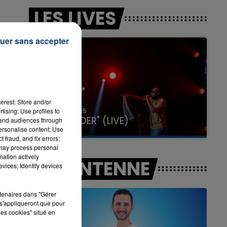
LES LIVES
uer sans accepter
7h00 - 11h00
LA TEAM DE L'ÉTÉ
erest: Store and/or
31 janvier 2025
tising; Use profiles to
GIMS "SPIDER" (LIVE)
tand audiences through
personalise content; Use
 fraud, and fix errors;
 may process personal
mation actively
A L'ANTENNE
vices; Identify devices
rtenaires dans "Gérer
s'appliqueront que pour
les cookies" situé en