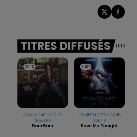
TITRES DIFFUSÉS
7h40
7h40
7h37
7h37
CAMILA CABELLO & ED
JENNIFER LOPEZ & DAVID
SHEERAN
GUETTA
Bam Bam
Save Me Tonight