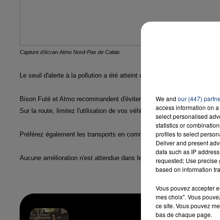
Capture d'écran Atmo Nord-Pas de Calais
Le seuil d'alerte à la pollution a été atteint dans plusieurs départe
We and
our (447) partn
Bison Futé et Atmo recommandent d'éviter les activités sportives.
access information on a 
Sur la route, limitez l'utilisation de vos véhicules personnels. Sur les
select personalised ad
statistics or combinatio
profiles to select person
Préférez également les transports en commun ou le covoiturage.
Deliver and present adv
data such as IP address 
Aucune amélioration n'est attendue dans les prochaines 24 heures.
requested; Use precise g
based on information tra
Vous pouvez accepter en 
mes choix". Vous pouvez
ce site. Vous pouvez met
bas de chaque page.
Bam 