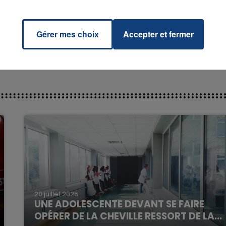
LA
RADIO CONTACT
 & ED
RAN
Gérer mes choix
Accepter et fermer
7h00 - 11h00
La Team de l'été
20 juillet 2026
UNE ADOLESCENTE DEVANT SE FAIRE
OPÉRER DE LA CHEVILLE RESSORT DE LA...