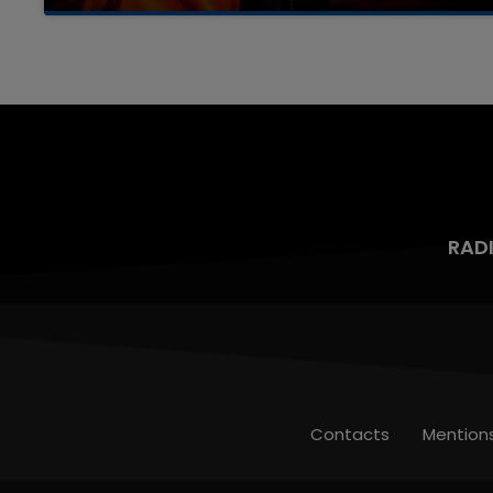
Un homme s'est immolé par le feu après avoir
aspergé sa compagne et leur bébé de trois
mois d'un liquide inflammable.
RAD
Contacts
Mention