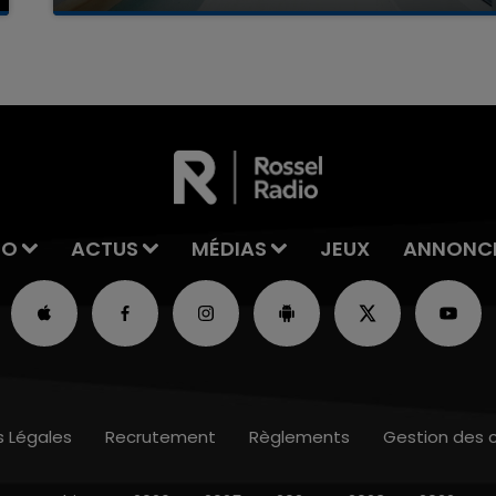
La famille a porté plainte contre la clinique qui a
reconnu sa responsabilité et présenté ses
excuses.
IO
ACTUS
MÉDIAS
JEUX
ANNONC
s Légales
Recrutement
Règlements
Gestion des 