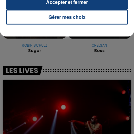
Accepter et fermer
Gérer mes choix
ROBIN SCHULZ
ORELSAN
Sugar
Boss
LES LIVES