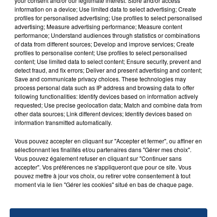
your consent and/or our legitimate interest: Store and/or access
Un homme s'est immolé par le feu après avoir
information on a device; Use limited data to select advertising; Create
profiles for personalised advertising; Use profiles to select personalised
aspergé sa compagne et leur bébé de trois mois
advertising; Measure advertising performance; Measure content
d'un liquide inflammable.
performance; Understand audiences through statistics or combinations
of data from different sources; Develop and improve services; Create
profiles to personalise content; Use profiles to select personalised
content; Use limited data to select content; Ensure security, prevent and
detect fraud, and fix errors; Deliver and present advertising and content;
Save and communicate privacy choices. These technologies may
process personal data such as IP address and browsing data to offer
following functionalities: Identify devices based on information actively
20 juillet 2026
UNE ADOLESCENTE DEVANT SE FAIRE
requested; Use precise geolocation data; Match and combine data from
other data sources; Link different devices; Identify devices based on
OPÉRER DE LA CHEVILLE RESSORT DE LA...
information transmitted automatically.
La famille a porté plainte contre la clinique qui a
reconnu sa responsabilité et présenté ses
Vous pouvez accepter en cliquant sur "Accepter et fermer", ou affiner en
sélectionnant les finalités et/ou partenaires dans "Gérer mes choix".
excuses.
TITRES DIFFUSÉS
Vous pouvez également refuser en cliquant sur "Continuer sans
accepter". Vos préférences ne s'appliqueront que pour ce site. Vous
pouvez mettre à jour vos choix, ou retirer votre consentement à tout
moment via le lien "Gérer les cookies" situé en bas de chaque page.
19h27
19h27
19h24
19h24