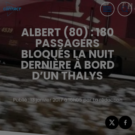
ALBERT (80) : 180
PASSAGERS
BLOQUÉS LA NUIT
DERNIÈRE À BORD
D’UN THALYS
Publié : 13 janvier 2017 à 16h05 par La rédaction