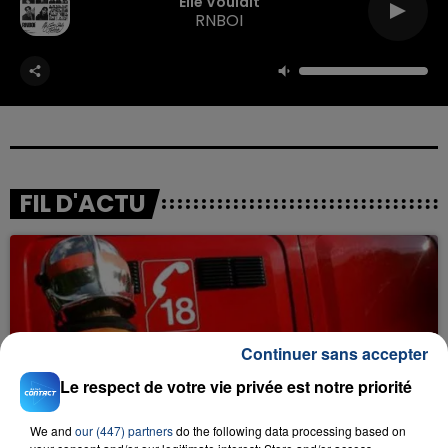
Elle Voulait
RNBOI
FIL D'ACTU
Continuer sans accepter
Le respect de votre vie privée est notre priorité
23 juillet 2026
INCENDIE MORTEL À LENS : UNE FEMME ET
We and
our (447) partners
do the following data processing based on
SON BÉBÉ ENTRE LA VIE ET LA...