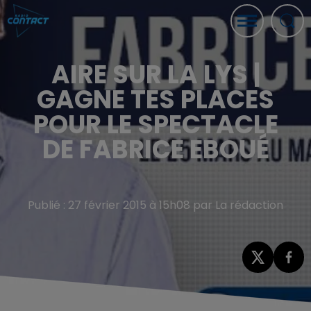
AIRE SUR LA LYS |
GAGNE TES PLACES
POUR LE SPECTACLE
DE FABRICE EBOUÉ
Publié : 27 février 2015 à 15h08 par La rédaction