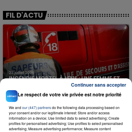
FIL D'ACTU
23 juillet 2026
INCENDIE MORTEL À LENS : UNE FEMME ET
Continuer sans accepter
SON BÉBÉ ENTRE LA VIE ET LA...
Un homme s'est immolé par le feu après avoir
Le respect de votre vie privée est notre priorité
aspergé sa compagne et leur bébé de trois mois
d'un liquide inflammable.
We and
our (447) partners
do the following data processing based on
your consent and/or our legitimate interest: Store and/or access
information on a device; Use limited data to select advertising; Create
profiles for personalised advertising; Use profiles to select personalised
advertising; Measure advertising performance; Measure content