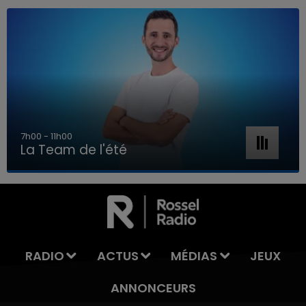
7h00 - 11h00
La Team de l'été
7h00 - 11h00
LA TEAM DE L'ÉTÉ
RADIO
ACTUS
MÉDIAS
JEUX
ANNONCEURS