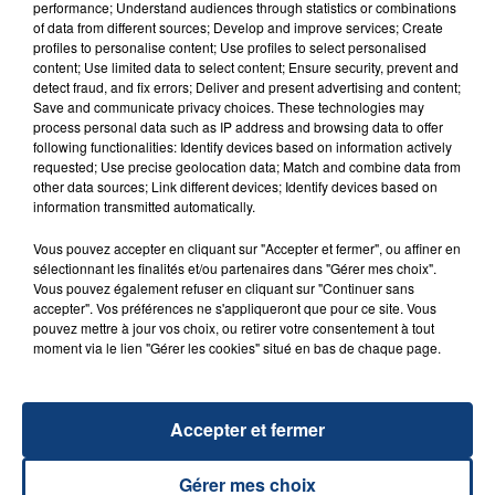
performance; Understand audiences through statistics or combinations
of data from different sources; Develop and improve services; Create
profiles to personalise content; Use profiles to select personalised
20 juillet 2026
content; Use limited data to select content; Ensure security, prevent and
UNE ADOLESCENTE DEVANT SE FAIRE
detect fraud, and fix errors; Deliver and present advertising and content;
OPÉRER DE LA CHEVILLE RESSORT DE LA...
Save and communicate privacy choices. These technologies may
process personal data such as IP address and browsing data to offer
La famille a porté plainte contre la clinique qui a
following functionalities: Identify devices based on information actively
reconnu sa responsabilité et présenté ses
requested; Use precise geolocation data; Match and combine data from
excuses.
other data sources; Link different devices; Identify devices based on
TITRES DIFFUSÉS
information transmitted automatically.
Vous pouvez accepter en cliquant sur "Accepter et fermer", ou affiner en
sélectionnant les finalités et/ou partenaires dans "Gérer mes choix".
7h19
7h19
7h16
7h16
Vous pouvez également refuser en cliquant sur "Continuer sans
accepter". Vos préférences ne s'appliqueront que pour ce site. Vous
pouvez mettre à jour vos choix, ou retirer votre consentement à tout
moment via le lien "Gérer les cookies" situé en bas de chaque page.
Accepter et fermer
Gérer mes choix
HUGEL & IMAEL ANGEL & ULTRA
LOLA YOUNG